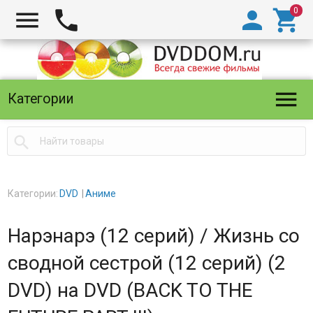





Категории

Категории:
DVD
Аниме
Нарэнарэ (12 серий) / Жизнь со
сводной сестрой (12 серий) (2
DVD) на DVD (BACK TO THE