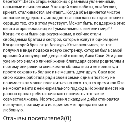
берется?" Шесть старшеклассниц с разными увлечениями,
навыками и личностями. У каждой свои заботы, они бегают,
кричат, сталкиваются, мечтают... Когда объединяется чистое
желание поддержать, их радостные возгласы находят отклик в
сердцах тех, кто в этом участвует. Может быть, поддержка этих
шести старшеклассниц из Гуммы немного изменит мир? /
Когда-то они были однокурсниками, а сейчас стали
свободными братом и сестрой, которые живут в одном доме.
Когда второй брак отца Асамуры Юты закончился, то тот
получил в виде подарка новую сестренку, которая была самой
красивой и популярной девушкой в школе, Аясэ Саки. Эти двое
уже много знали о личной жизни благодаря своим родителям и
поэтому они решили слишком не сближаться и не воевать, а
просто сохранять баланс и не мешать друг другу. Саки всю
свою жизнь работала ради своей семьи одна и поэтому не
понимает как можно положиться на кого-то, в то время как Юта
не может найти к ней нормального подхода. Но живя вместе на
равных правах ребята начинают понимать что такое
совместная жизнь. Их отношения с каждым днём становятся
всё лучше, поэтому эта история может превратиться в
любовную...
Отзывы посетителей(
0
)