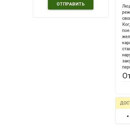
Люд
реж
сво
Ког
пое
жел
кар
ста
нар
зак
пер
О
ДОС