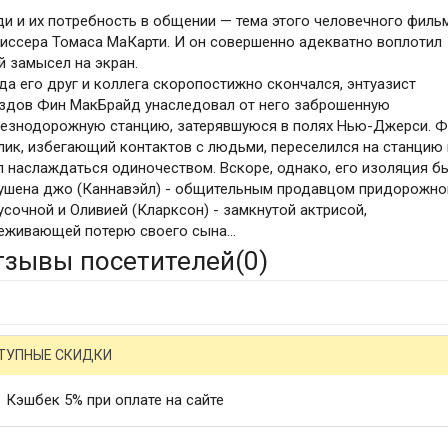
и и их потребность в общении — тема этого человечного филь
иссера Томаса МаКарти. И он совершенно адекватно воплотил
й замысел на экран.
да его друг и коллега скоропостижно скончался, энтуазист
здов Фин МакБрайд унаследовал от него заброшенную
езнодорожную станцию, затерявшуюся в полях Нью-Джерси. Ф
лик, избегающий контактов с людьми, переселился на станцию 
л наслаждаться одиночеством. Вскоре, однако, его изоляция б
ушена джо (Каннавэйл) - общительным продавцом придорожно
усочной и Оливией (Кларксон) - замкнутой актрисой,
еживающей потерю своего сына...
тзывы посетителей(
0
)
ТУПНЫЕ СКИДКИ
Кэшбек 5% при оплате на сайте