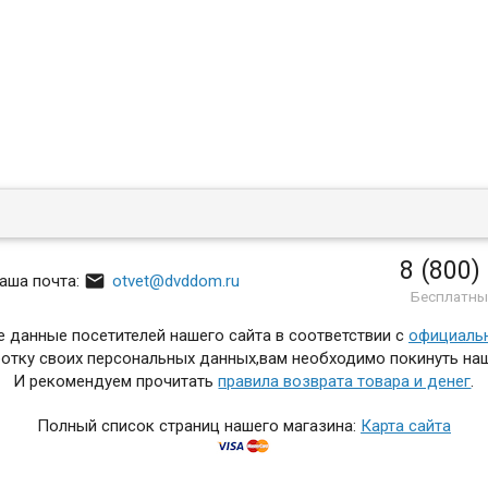
8 (800)

аша почта:
otvet@dvddom.ru
Бесплатны
 данные посетителей нашего сайта в соответствии с
официаль
отку своих персональных данных,вам необходимо покинуть наш
И рекомендуем прочитать
правила возврата товара и денег
.
Полный список страниц нашего магазина:
Карта сайта