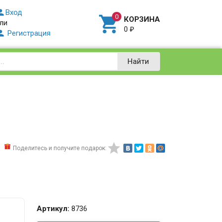

Вход

КОРЗИНА
ли
0
₽

Регистрация
Найти
D

Поделитесь и получите подарок:
Артикул:
8736