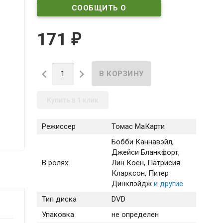
СООБЩИТЬ О
ПОСТУПЛЕНИИ
171
₽


Купить в 1 клик
Режиссер
Томас МаКарти
Бобби Каннавэйл
,
Джейси Бланкфорт
,
В ролях
Лин Коен
, Патрисия
Кларксон
, Питер
Динклэйдж
и другие
Тип диска
DVD
Упаковка
не определен