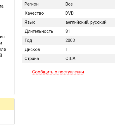
Регион
Все
ма
Качество
DVD
Язык
английский, русский
Длительность
81
ин,
Год
2003
и
ыла
Дисков
1
й
Страна
США
Сообщить о поступлении