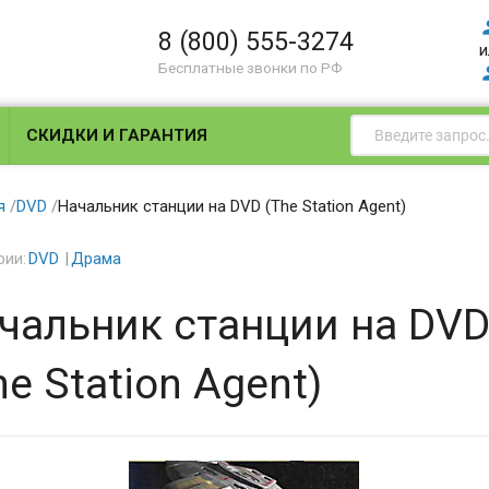
8 (800) 555-3274
и
Бесплатные звонки по РФ
СКИДКИ И ГАРАНТИЯ
я
/
DVD
/
Начальник станции на DVD (The Station Agent)
рии:
DVD
Драма
чальник станции на DV
he Station Agent)