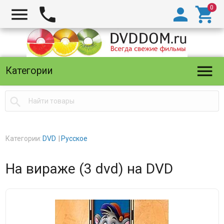





Категории

Категории:
DVD
Русское
На вираже (3 dvd) на DVD