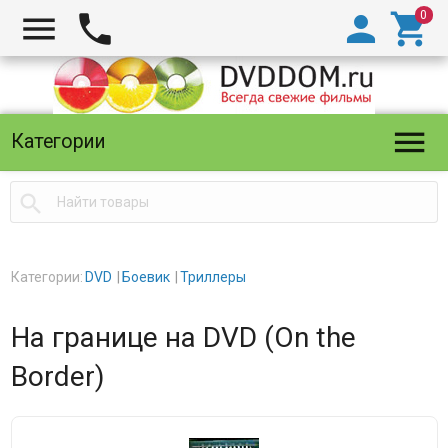





Категории

Категории:
DVD
Боевик
Триллеры
На границе на DVD (On the
Border)