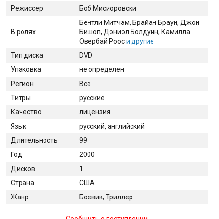
Режиссер
Боб Мисиоровски
Бентли Митчэм
, Брайан Браун
, Джон
В ролях
Бишоп
, Дэниэл Болдуин
, Камилла
Овербай Роос
и другие
Тип диска
DVD
Упаковка
не определен
Регион
Все
Титры
русские
Качество
лицензия
Язык
русский, английский
Длительность
99
Год
2000
Дисков
1
Страна
США
Жанр
Боевик, Триллер
Сообщить о поступлении