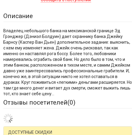
Описание
Владелец небольшого банка на мексиканской границе Эд
Грэнджер (Дэниэл Болдуин) дает охраннику банка Джейку
Барнсу (Каспер Ван Дьен) дополнительное задание: выяснить,
с кем ему изменяет жена. Джейк очень рисковал, так как
именно он наставлял рога боссу. Более того, любовники
намеревались ограбить свой банк. Но дело было в том, что и
этим банком, расположенном в тихом месте, и самим Джейком
давно уже заинтересовались профессиональные грабители. И,
конечно же, в этой ситуации никто не хотел оставаться в
дураках. Круг поживиться «легкими» деньгами расширяется. Но
там где много денег и витает дух смерти, сможет выжить лишь
тот, кто знает себе цену...
Отзывы посетителей(
0
)
ДОСТУПНЫЕ СКИДКИ