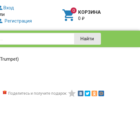

Вход

КОРЗИНА
ли
0
₽

Регистрация
Найти
 Trumpet)

Поделитесь и получите подарок: