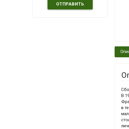
Опи
О
Сбо
В 1
Фра
в т
мал
сто
лич