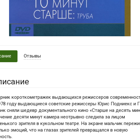
сание
Отзывы
писание
рник короткометражек выдающихся режиссеров современност
978 году выдающиеся советские режиссеры Юрис Подниекс и 
нк сняли шедевр документального кино «Старше на десять мин
ечение десяти минут камера неотрывно следила за лицом
енького зрителя в кукольном театре. На экране мальчик переж
лько эмоций, что на глазах зрителей превращался в новую
ность.