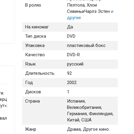
В ролях
Пелтола
, Хлои
Севиньи
Чарлз Эстен
и
другие
На киномаг
Да
Тип диска
DVD
Упаковка
пластиковый бокс
Качество
DVD-R
Язык
русский
Длительность
92
Год
2002
Дисков
1
и.
Герц
Страна
Испания,
ут»:
Великобритания,
Германия, Финляндия,
ивал
Китай, США
Жанр
Драма, Другое кино