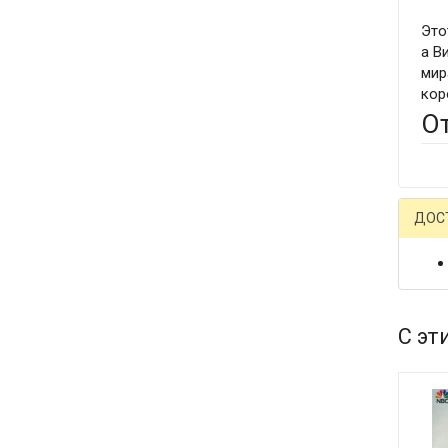
Это
а В
мир
кор
О
ДОС
С эт