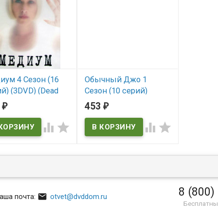
иум 4 Сезон (16
Обычный Джо 1
й) (3DVD) (Dead
Сезон (10 серий)
)
(2DVD) (Una giornata
6
453
₽
₽
particolare)
 наличии




В наличии
 Man
Una giornata particolare
8 (800)

аша почта:
otvet@dvddom.ru
Бесплатны