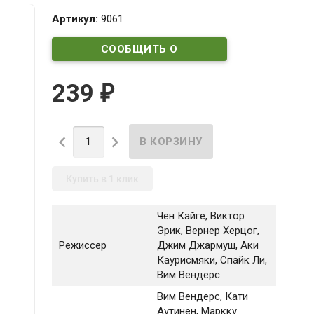
Артикул:
9061
СООБЩИТЬ О
ПОСТУПЛЕНИИ
239
₽


Купить в 1 клик
Чен Кайге, Виктор
Эрик, Вернер Херцог,
Режиссер
Джим Джармуш, Аки
Каурисмяки, Спайк Ли,
Вим Вендерс
Вим Вендерс
, Кати
Аутинен
, Маркку