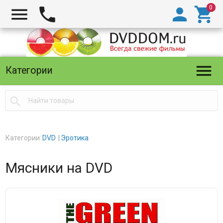





Категории

Категории:
DVD
Эротика
Мясники на DVD