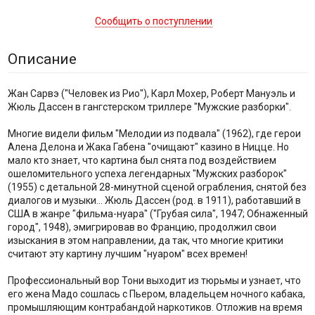
Сообщить о поступлении
Описание
Жан Сарвэ ("Человек из Рио"), Карл Мохер, Роберт Мануэль и
Жюль Дассен в гангстерском триллере "Мужские разборки".
Многие видели фильм "Мелодии из подвала" (1962), где герои
Алена Делона и Жака Габена "очищают" казино в Ницце. Но
мало кто знает, что картина был снята под воздействием
ошеломительного успеха легендарных "Мужских разборок"
(1955) с детальной 28-минутной сценой ограбления, снятой без
диалогов и музыки... Жюль Дассен (род. в 1911), работавший в
США в жанре "фильма-нуара" ("Грубая сила", 1947; Обнаженный
город", 1948), эмигрировав во Францию, продолжил свои
изыскания в этом направлении, да так, что многие критики
считают эту картину лучшим "нуаром" всех времен!
Профессиональный вор Тони выходит из тюрьмы и узнает, что
его жена Мадо сошлась с Пьером, владельцем ночного кабака,
промышляющим контрабандой наркотиков. Отложив на время