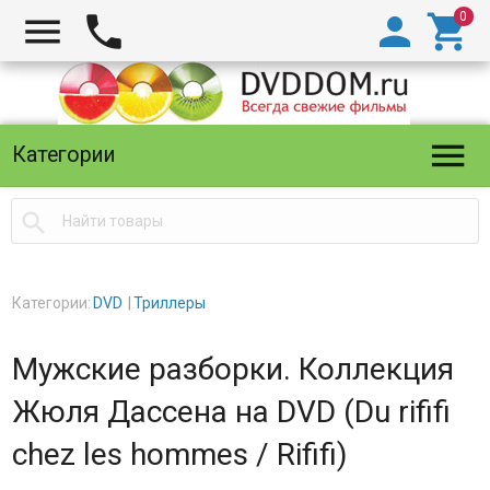





Категории

Категории:
DVD
Триллеры
Мужские разборки. Коллекция
Жюля Дассена на DVD (Du rififi
chez les hommes / Rififi)