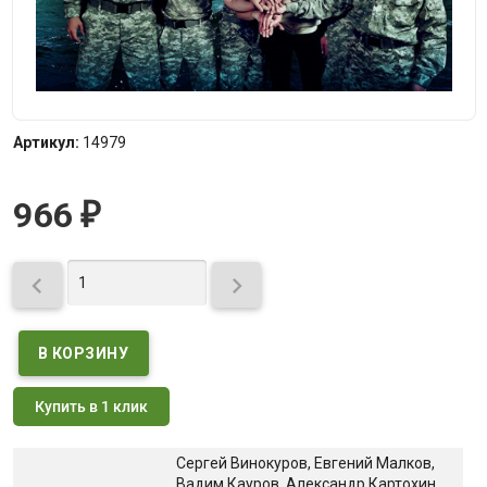
Артикул:
14979
966
₽


Купить в 1 клик
Сергей Винокуров, Евгений Малков,
Вадим Кауров, Александр Картохин,