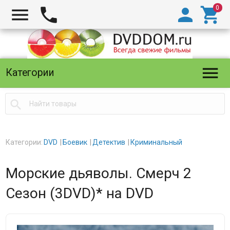





Категории

Категории:
DVD
Боевик
Детектив
Криминальный
Морские дьяволы. Смерч 2
Сезон (3DVD)* на DVD