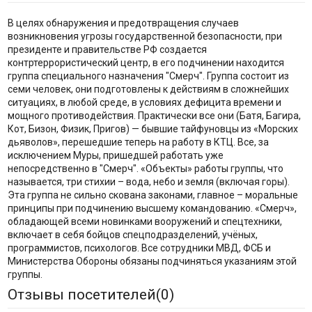
В целях обнаружения и предотвращения случаев
возникновения угрозы государственной безопасности, при
президенте и правительстве РФ создается
контртеррористический центр, в его подчинении находится
группа специального назначения "Смерч". Группа состоит из
семи человек, они подготовлены к действиям в сложнейших
ситуациях, в любой среде, в условиях дефицита времени и
мощного противодействия. Практически все они (Батя, Багира,
Кот, Бизон, Физик, Пригов) — бывшие тайфуновцы из «Морских
дьяволов», перешедшие теперь на работу в КТЦ. Все, за
исключением Муры, пришедшей работать уже
непосредственно в "Смерч". «Объекты» работы группы, что
называется, три стихии – вода, небо и земля (включая горы).
Эта группа не сильно скована законами, главное – моральные
принципы при подчинению высшему командованию. «Смерч»,
обладающей всеми новинками вооружений и спецтехники,
включает в себя бойцов спецподразделений, учёных,
программистов, психологов. Все сотрудники МВД, ФСБ и
Министерства Обороны обязаны подчиняться указаниям этой
группы.
Отзывы посетителей(
0
)