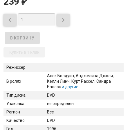
239
₽


Купить в 1 клик
Режиссер
Алек Болдуин
, Анджелина Джоли
,
В ролях
Келли Линч
, Курт Рассел
, Сандра
Баллок
и другие
Тип диска
DVD
Упаковка
не определен
Регион
Все
Качество
DVD
Год
1996