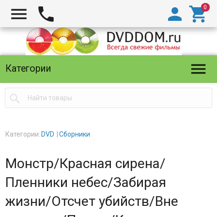





Категории

Категории:
DVD
Сборники
Монстр/Красная сирена/
Пленники небес/Забирая
жизни/Отсчет убийств/Вне