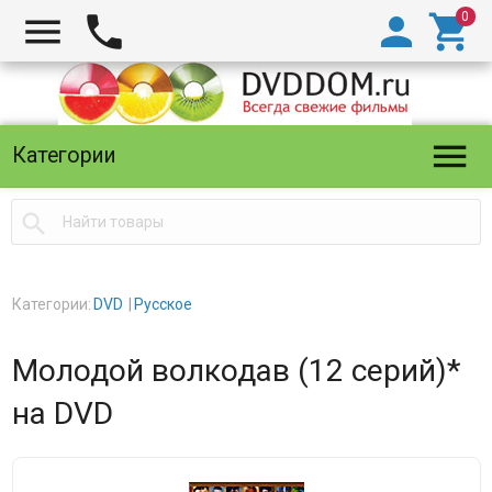





Категории

Категории:
DVD
Русское
Молодой волкодав (12 серий)*
на DVD