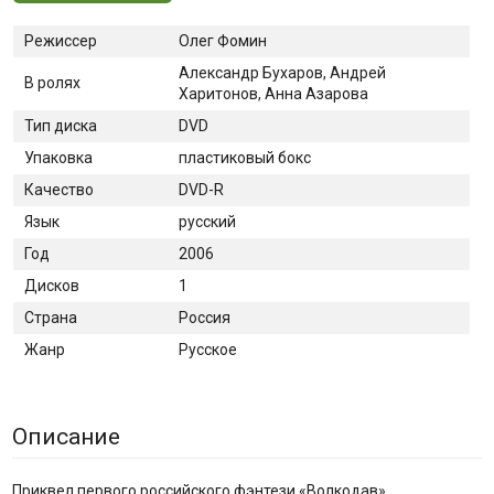
Режиссер
Олег Фомин
Александр Бухаров, Андрей
В ролях
Харитонов, Анна Азарова
Тип диска
DVD
Упаковка
пластиковый бокс
Качество
DVD-R
Язык
русский
Год
2006
Дисков
1
Страна
Россия
Жанр
Русское
Описание
Приквел первого российского фэнтези «Волкодав»,