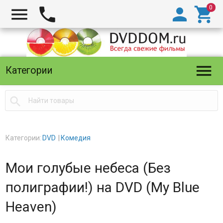





Категории

Категории:
DVD
Комедия
Мои голубые небеса (Без
полиграфии!) на DVD (My Blue
Heaven)