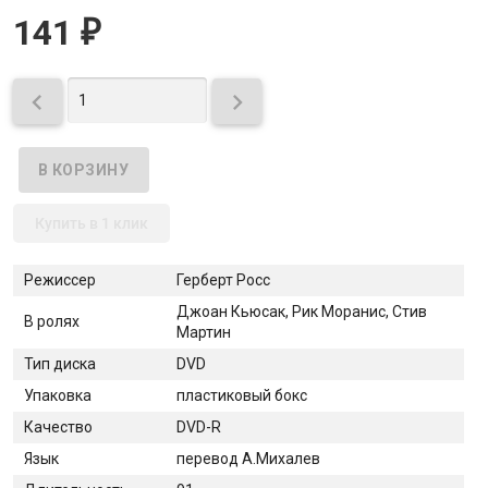
141
₽


Купить в 1 клик
Режиссер
Герберт Росс
Джоан Кьюсак, Рик Моранис, Стив
В ролях
Мартин
Тип диска
DVD
Упаковка
пластиковый бокс
Качество
DVD-R
Язык
перевод А.Михалев