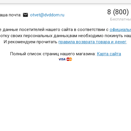
8 (800)

аша почта:
otvet@dvddom.ru
Бесплатны
 данные посетителей нашего сайта в соответствии с
официаль
отку своих персональных данных,вам необходимо покинуть наш
И рекомендуем прочитать
правила возврата товара и денег
.
Полный список страниц нашего магазина:
Карта сайта