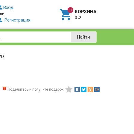

Вход

КОРЗИНА
ли
0
₽

Регистрация
Найти
VD

Поделитесь и получите подарок: