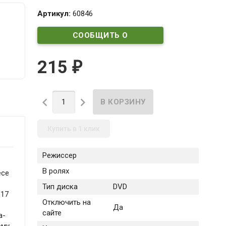
Артикул:
60846
СООБЩИТЬ О
ПОСТУПЛЕНИИ
215
₽


Купить в 1 клик
Режиссер
В ролях
есе
Тип диска
DVD
 17
Отключить на
Да
сайте
а-