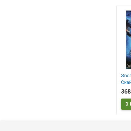
Зве
Ска
36
В