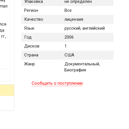
ому
Упаковка
не определен
упал
Регион
Все
Качество
лицензия
лся
Язык
русский, английский
да
гг.,
Год
2006
Дисков
1
Страна
США
Жанр
Документальный,
Биография
Сообщить о поступлении