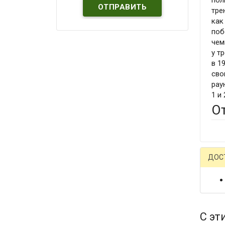
пол
тре
как
поб
чем
у т
в 1
сво
рау
1 и
О
ДОС
С эт