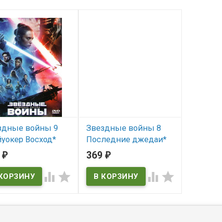
здные войны 9
Звездные войны 8
йуокер Восход*
Последние джедаи*
(Star Wars: The Last
8
369
₽
₽
Jedi)




 наличии
В наличии
Star Wars: The Last Jedi