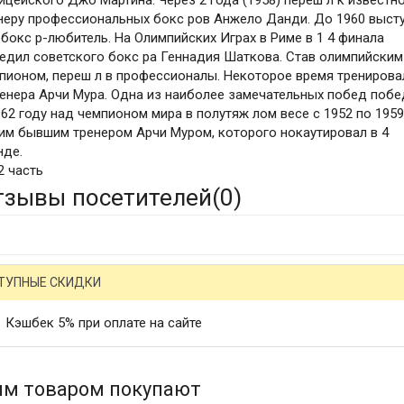
ицейского Джо Мартина. Через 2 года (1958) переш л к известн
неру профессиональных бокс ров Анжело Данди. До 1960 выст
 бокс р-любитель. На Олимпийских Играх в Риме в 1 4 финала
едил советского бокс ра Геннадия Шаткова. Став олимпийским
пионом, переш л в профессионалы. Некоторое время тренирова
ренера Арчи Мура. Одна из наиболее замечательных побед побе
962 году над чемпионом мира в полутяж лом весе с 1952 по 1959 
им бывшим тренером Арчи Муром, которого нокаутировал в 4
нде.
 2 часть
тзывы посетителей(
0
)
ТУПНЫЕ СКИДКИ
Кэшбек 5% при оплате на сайте
им товаром покупают