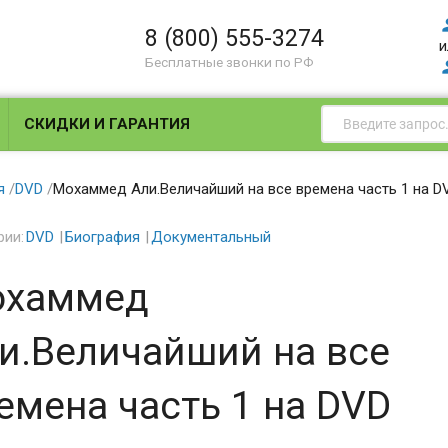
8 (800) 555-3274
и
Бесплатные звонки по РФ
СКИДКИ И ГАРАНТИЯ
я
/
DVD
/
Мохаммед Али.Величайший на все времена часть 1 на D
рии:
DVD
Биография
Документальный
хаммед
и.Величайший на все
емена часть 1 на DVD