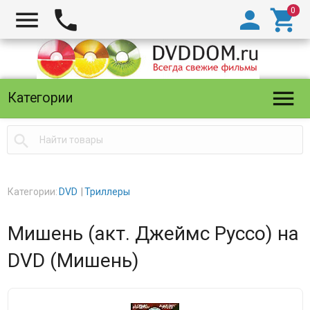





Категории

Категории:
DVD
Триллеры
Мишень (акт. Джеймс Руссо) на
DVD (Мишень)