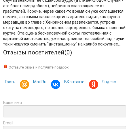
Случай знакомит ее с Шансом Будро (а с Жан-Клодом случай -
это балет с мордобоем), небрежно спасающим ее от
грабителей. Короче, через какое-то время он уже соглашается
помочь, а в самом начале картины зритель видит, как группа
мерзавцев во главе с Хенриксеном развлекается, устроив
охоту на немолодого, но вполне еще крепкого бомжа в военной
куртке. Эта сцена бесчеловечной охоты, поставленная с
картинной жестокостью, уже настраивает на особый лад - руки
так и чешутся сменить ''дистанционку'' на калибр покрупнее...
Отзывы посетителей(
0
)
Оставьте отзыв и получите подарок:
Гость
Mail.Ru
ВКонтакте
Яндекс
Ваше имя
Email