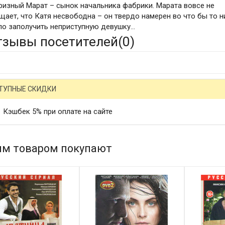
ризный Марат – сынок начальника фабрики. Марата вовсе не
щает, что Катя несвободна – он твердо намерен во что бы то н
ло заполучить неприступную девушку...
тзывы посетителей(
0
)
ТУПНЫЕ СКИДКИ
Кэшбек 5% при оплате на сайте
им товаром покупают