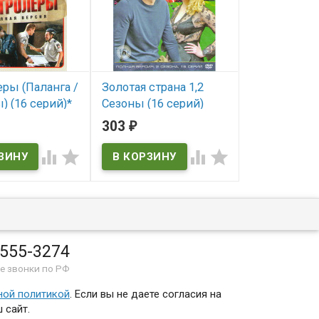
еры (Паланга /
Золотая страна 1,2
Тест на люб
) (16 серий)*
Сезоны (16 серий)
серии)
303
303
₽
₽
ичии
В наличии
В наличии




 555-3274
е звонки по РФ
ной политикой
. Если вы не даете согласия на
 сайт.