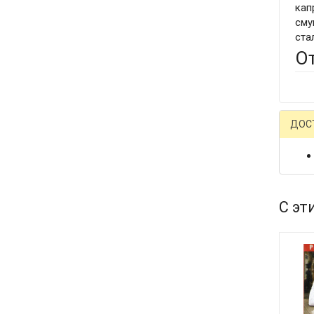
кап
сму
ста
О
ДОС
С эт