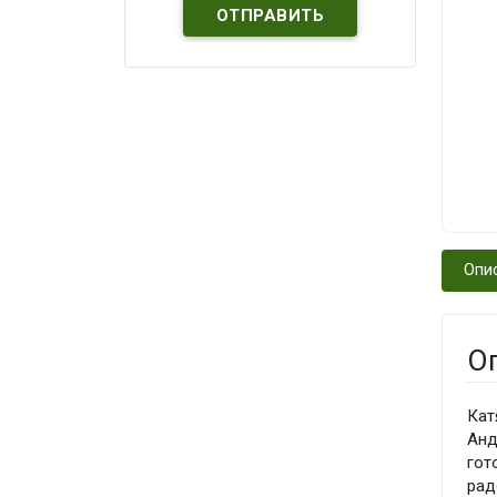
Опи
О
Кат
Анд
гот
рад