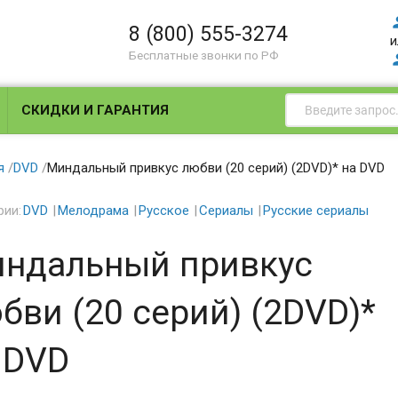
8 (800) 555-3274
и
Бесплатные звонки по РФ
СКИДКИ И ГАРАНТИЯ
я
/
DVD
/
Миндальный привкус любви (20 серий) (2DVD)* на DVD
рии:
DVD
Мелодрама
Русское
Сериалы
Русские сериалы
ндальный привкус
бви (20 серий) (2DVD)*
 DVD