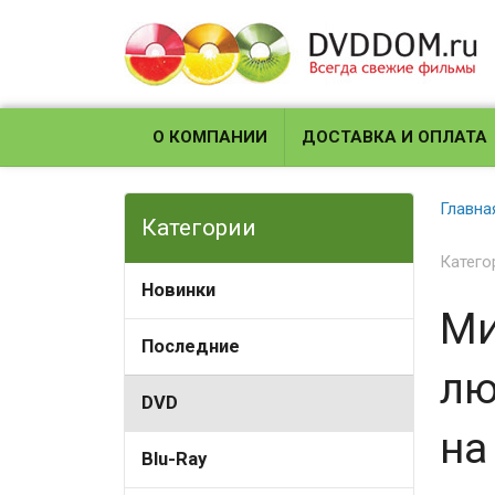
О КОМПАНИИ
ДОСТАВКА И ОПЛАТА
Главна
Категории
Катего
Новинки
Ми
Последние
лю
DVD
на
Blu-Ray