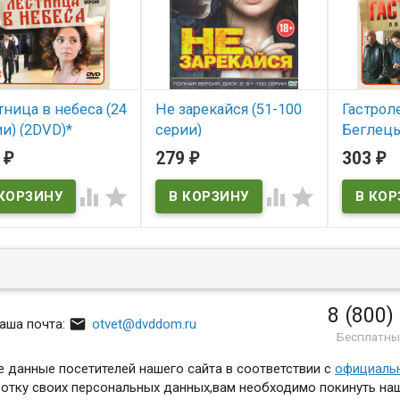
ница в небеса (24
Не зарекайся (51-100
Гастрол
и) (2DVD)*
серии)
Беглецы
5
279
303
₽
₽
₽
 наличии
В наличии
В нал




8 (800)

аша почта:
otvet@dvddom.ru
Бесплатны
 данные посетителей нашего сайта в соответствии с
официаль
отку своих персональных данных,вам необходимо покинуть наш