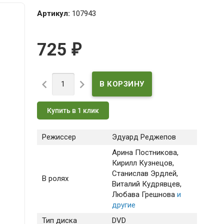
Артикул:
107943
725
₽


Купить в 1 клик
Режиссер
Эдуард Реджепов
Арина Постникова
,
Кирилл Кузнецов
,
Станислав Эрдлей
,
В ролях
Виталий Кудрявцев
,
Любава Грешнова
и
другие
Тип диска
DVD