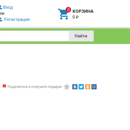

Вход

КОРЗИНА
ли
0
₽

Регистрация
Найти

Поделитесь и получите подарок: