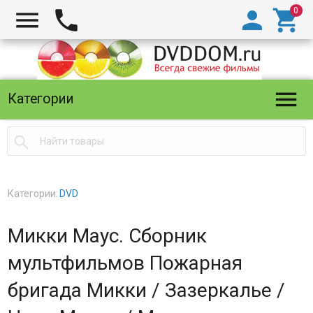





Категории

Категории:
DVD
Микки Маус. Сборник
мультфильмов Пожарная
бригада Микки / Зазеркалье /