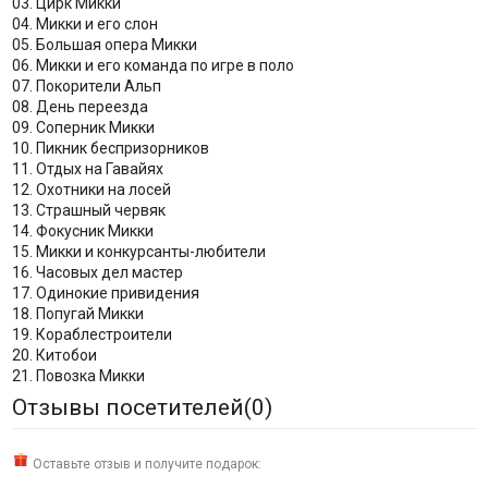
03. Цирк Микки
04. Микки и его слон
05. Большая опера Микки
06. Микки и его команда по игре в поло
07. Покорители Альп
08. День переезда
09. Соперник Микки
10. Пикник беспризорников
11. Отдых на Гавайях
12. Охотники на лосей
13. Страшный червяк
14. Фокусник Микки
15. Микки и конкурсанты-любители
16. Часовых дел мастер
17. Одинокие привидения
18. Попугай Микки
19. Кораблестроители
20. Китобои
21. Повозка Микки
Отзывы посетителей(
0
)
Оставьте отзыв и получите подарок: