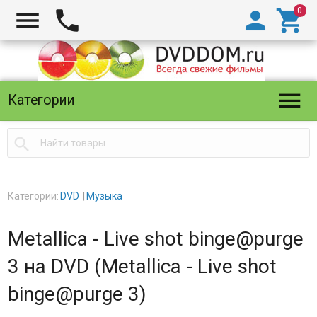





Категории

Категории:
DVD
Музыка
Metallica - Live shot binge@purge
3 на DVD (Metallica - Live shot
binge@purge 3)