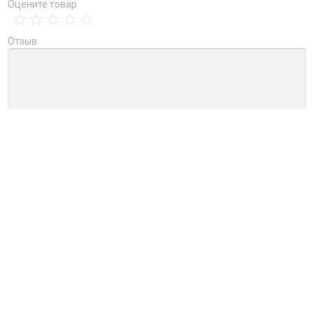
Оцените товар
Отзыв
→
Обновить капчу (CAPTCHA)
Ctrl+Enter