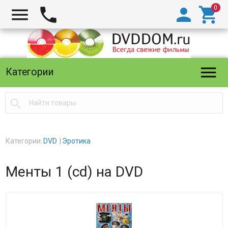





Категории

Категории:
DVD
Эротика
Менты 1 (cd) на DVD