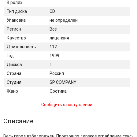
В ролях
Тип диска
CD
Упаковка
не определен
Регион
Все
Качество
лицензия
Длительность
112
Год
1999
Дисков
1
Страна
Россия
Студия
SP COMPANY
Жанр
Эротика
Сообщить о поступлении
Описание
Весь город взбудоражен. Произошло дерзкое ограбление секс-