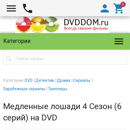





Категории

Категории:
DVD
Детектив
Драма
Сериалы
Зарубежные сериалы
Триллеры
Медленные лошади 4 Сезон (6
серий) на DVD