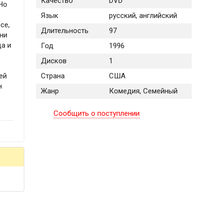
Качество
DVD
 Но
Язык
русский, английский
се,
Длительность
97
они
да и
Год
1996
Дисков
1
ей
Страна
США
н
Жанр
Комедия, Семейный
Сообщить о поступлении