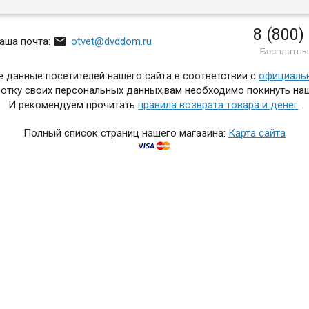
8 (800)

аша почта:
otvet@dvddom.ru
Бесплатны
 данные посетителей нашего сайта в соответствии с
официаль
отку своих персональных данных,вам необходимо покинуть наш
И рекомендуем прочитать
правила возврата товара и денег
.
Полный список страниц нашего магазина:
Карта сайта