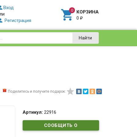

Вход

КОРЗИНА
ли
0
₽

Регистрация
Найти

Поделитесь и получите подарок:
Артикул:
22916
СООБЩИТЬ О
ПОСТУПЛЕНИИ