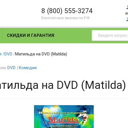
8 (800) 555-3274
и
Бесплатные звонки по РФ
СКИДКИ И ГАРАНТИЯ
я
/
DVD
/
Матильда на DVD (Matilda)
рии:
DVD
Комедия
тильда на DVD (Matilda)