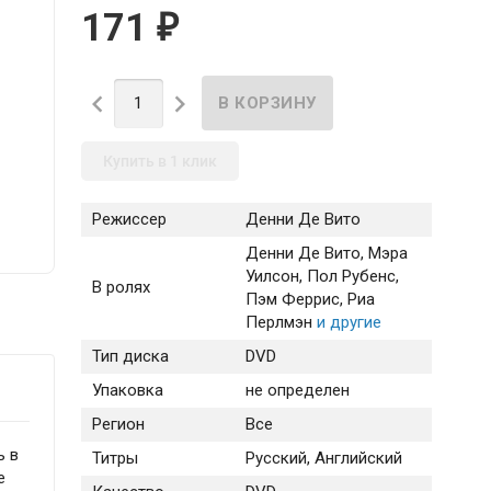
171
₽


Купить в 1 клик
Режиссер
Денни Де Вито
Денни Де Вито
, Мэра
Уилсон
, Пол Рубенс
,
В ролях
Пэм Феррис
, Риа
Перлмэн
и другие
Тип диска
DVD
Упаковка
не определен
Регион
Все
ь в
Титры
Русский, Английский
е