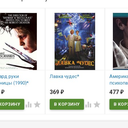
ард руки
Лавка чудес*
Америк
ницы (1990)*
психопат
В наличии
WARD
(America
0
369
477
₽
₽
₽
SSORHANDS)
В нал




 наличии
American 
RD SCISSORHANDS