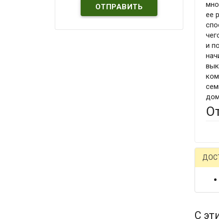
мно
ее 
спо
чег
и п
нач
вык
ком
сем
дом
О
ДОС
С эт