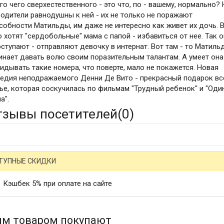
го чего сверхестественного - это что, по - вашему, нормально?
родители равнодушны к ней - их не только не поражают
собности Матильды, им даже не интересно как живет их дочь. В
о хотят "сердобольные" мама с папой - избавиться от нее. Так 
оступают - отправляют девочку в интернат. Вот там - то Матиль
инает давать волю своим поразительным талантам. А умеет она
идывать такие номера, что поверте, мало не покажется. Новая
едия неподражаемого Денни Де Вито - прекрасный подарок вс
ье, которая соскучилась по фильмам "Трудный ребенок" и "Оди
а".
тзывы посетителей(
0
)
ТУПНЫЕ СКИДКИ
Кэшбек 5% при оплате на сайте
им товаром покупают