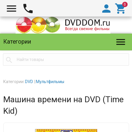





Категории

Категории:
DVD
Мультфильмы
Машина времени на DVD (Time
Kid)