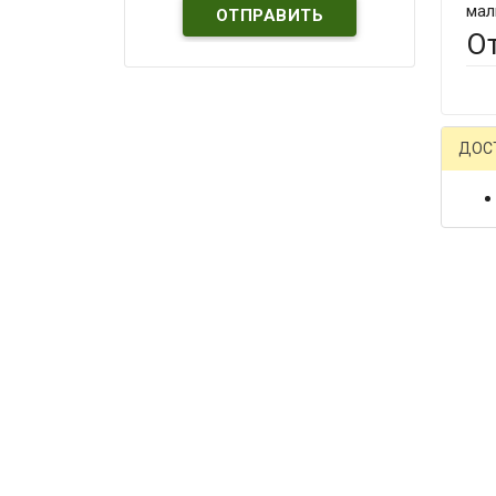
мал
О
ДОС