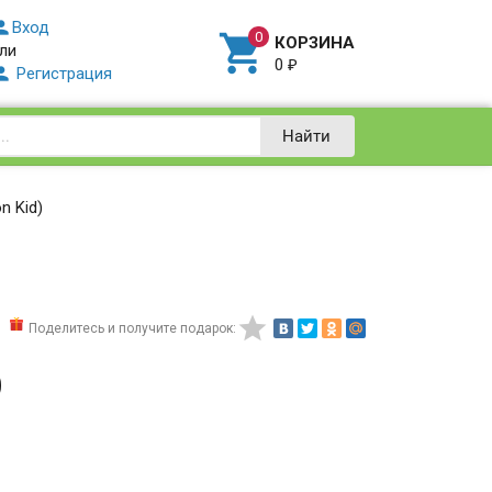

Вход

КОРЗИНА
ли
0
₽

Регистрация
Найти
n Kid)

Поделитесь и получите подарок:
D