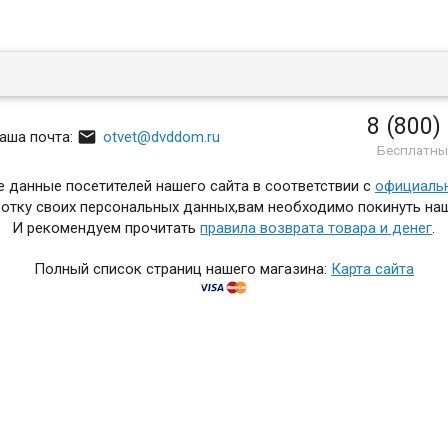
8 (800)

аша почта:
otvet@dvddom.ru
Бесплатны
 данные посетителей нашего сайта в соответствии с
официаль
отку своих персональных данных,вам необходимо покинуть наш
И рекомендуем прочитать
правила возврата товара и денег
.
Полный список страниц нашего магазина:
Карта сайта