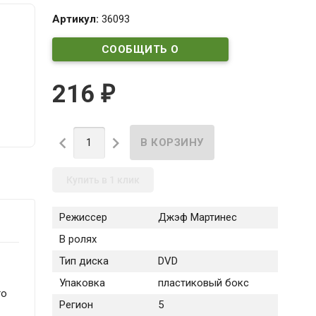
Артикул:
36093
СООБЩИТЬ О
ПОСТУПЛЕНИИ
216
₽


Купить в 1 клик
Режиссер
Джэф Мартинес
В ролях
Тип диска
DVD
Упаковка
пластиковый бокс
то
Регион
5