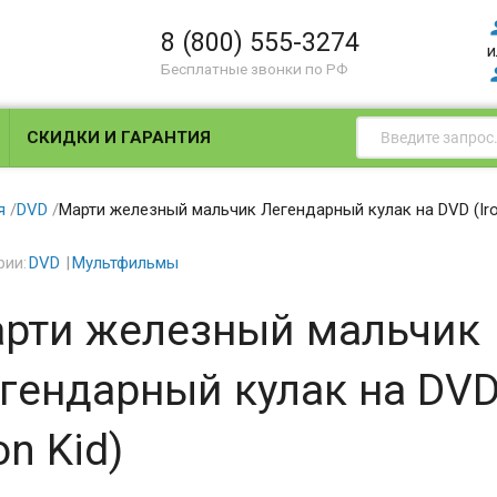
8 (800) 555-3274
и
Бесплатные звонки по РФ
СКИДКИ И ГАРАНТИЯ
я
/
DVD
/
Марти железный мальчик Легендарный кулак на DVD (Iro
рии:
DVD
Мультфильмы
рти железный мальчик
гендарный кулак на DV
on Kid)