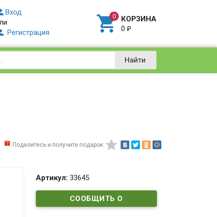

Вход

КОРЗИНА
ли
0
₽

Регистрация
Найти

Поделитесь и получите подарок:
Артикул:
33645
СООБЩИТЬ О
ПОСТУПЛЕНИИ