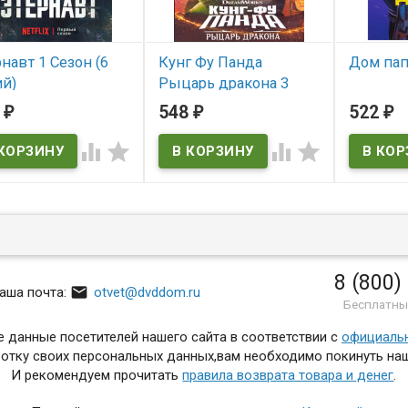
навт 1 Сезон (6
Кунг Фу Панда
Дом пап
ий)
Рыцарь дракона 3
В нал
Сезон (19 серий) (2
2
548
522
₽
₽
₽
 наличии
DVD) (Himekishi Lilia
Princess Knight Lilia)




В наличии
Himekishi Lilia Princess
Knight Lilia
8 (800)

аша почта:
otvet@dvddom.ru
Бесплатны
 данные посетителей нашего сайта в соответствии с
официаль
отку своих персональных данных,вам необходимо покинуть наш
И рекомендуем прочитать
правила возврата товара и денег
.