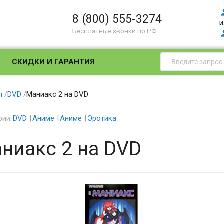
8 (800) 555-3274
и
Бесплатные звонки по РФ
СКИДКИ И ГАРАНТИЯ
я
/
DVD
/
Маниакс 2 на DVD
рии:
DVD
Аниме
Аниме
Эротика
ниакс 2 на DVD