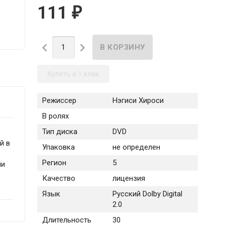
111
₽


Купить в 1 клик
Режиссер
Нэгиси Хироси
В ролях
Тип диска
DVD
й в
Упаковка
не определен
Регион
5
ли
Качество
лицензия
Язык
Русский Dolby Digital
2.0
Длительность
30