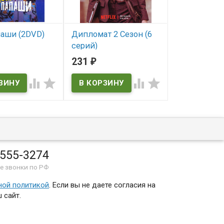
аши (2DVD)
Дипломат 2 Сезон (6
Этернавт 1 
серий)
серий)
ичии
231
262
₽
₽
В наличии
В наличии




 555-3274
е звонки по РФ
ной политикой
. Если вы не даете согласия на
 сайт.