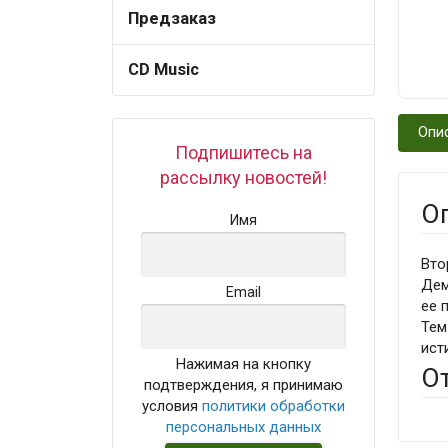
Предзаказ
CD Music
Опи
Подпишитесь на
рассылку новостей!
О
Имя
Вто
Дем
Email
ее 
Тем
ист
Нажимая на кнопку
О
подтверждения, я принимаю
условия
политики обработки
персональных данных