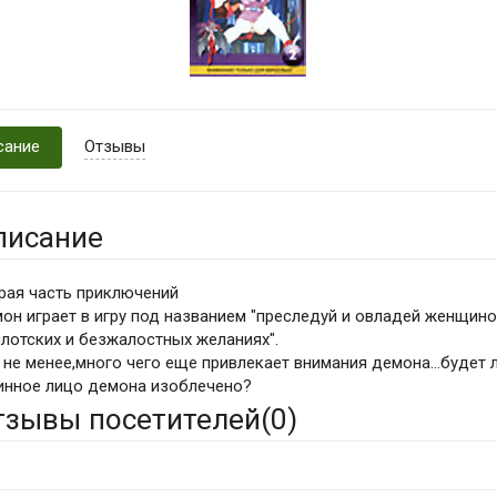
сание
Отзывы
писание
рая часть приключений
он играет в игру под названием "преследуй и овладей женщино
плотских и безжалостных желаниях".
 не менее,много чего еще привлекает внимания демона...будет 
инное лицо демона изоблечено?
тзывы посетителей(
0
)