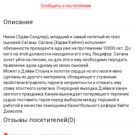
Сообщить о поступлении
Описание
Никки (Эдам Сэндлер), младший и самый нелепый из трех
сыновей Сатаны. Сатана (Харви Кэйтел) исполняет
обязанности президента ада уже на протяжении 10000 лет. До
него на этой должности находился его отец Люцифер. Сатана
хочет уйти на пенсию, но для этого ему необходимо передать
правление адом одному из своих сыновей...
Может у Дэйви Стоуна и золотое сердце но его мозги явно
сделаны из другого материала, обладающего странным
свойством втравлять парня в неприятности и стяжать ему
славу злостного хулигана. Очередная выходка Дэйви в канун
светлого праздника Хануки вынуждает потерявшего терпение
судью поставить героя перед выбором между тюрьмой и
работой в качестве помощника баскетбольного рефери Уайти
Дюволла
Отзывы посетителей(
0
)