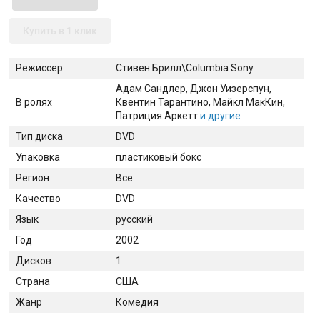
Купить в 1 клик
Режиссер
Стивен Брилл\Columbia Sony
Адам Сандлер
, Джон Уизерспун
,
В ролях
Квентин Тарантино
, Майкл МакКин
,
Патриция Аркетт
и другие
Тип диска
DVD
Упаковка
пластиковый бокс
Регион
Все
Качество
DVD
Язык
русский
Год
2002
Дисков
1
Страна
США
Жанр
Комедия