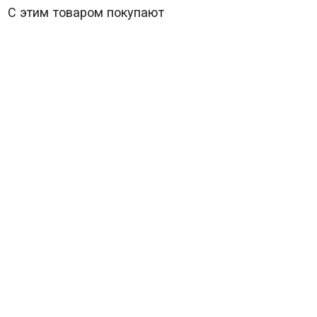
С этим товаром покупают
Граф Крестовский (11 серий)*
В наличии
303
₽