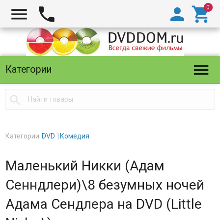





Категории

Категории:
DVD
Комедия
Маленький Никки (Адам
Сенндлери)\8 безумных ночей
Адама Сендлера на DVD (Little