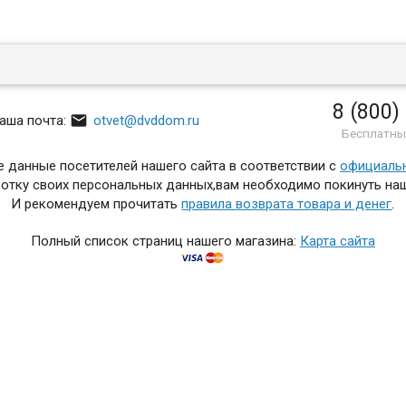
8 (800)

аша почта:
otvet@dvddom.ru
Бесплатны
 данные посетителей нашего сайта в соответствии с
официаль
отку своих персональных данных,вам необходимо покинуть наш
И рекомендуем прочитать
правила возврата товара и денег
.
Полный список страниц нашего магазина:
Карта сайта