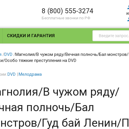
8 (800) 555-3274
и
Бесплатные звонки по РФ
СКИДКИ И ГАРАНТИЯ
я
/
DVD
/
Магнолия/В чужом ряду/Вечная полночь/Бал монстров
и/Особо тяжкие преступления на DVD
рии:
DVD
Мелодрама
гнолия/В чужом ряду/
чная полночь/Бал
нстров/Гуд бай Ленин/