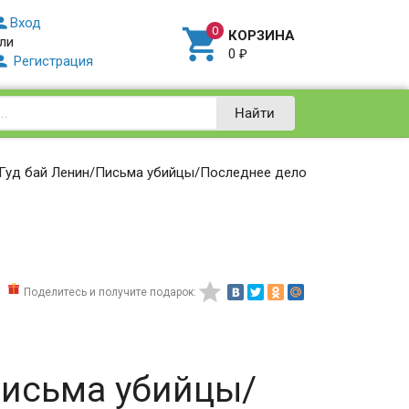

Вход

КОРЗИНА
ли
0
₽

Регистрация
Найти
/Гуд бай Ленин/Письма убийцы/Последнее дело

Поделитесь и получите подарок:
Письма убийцы/