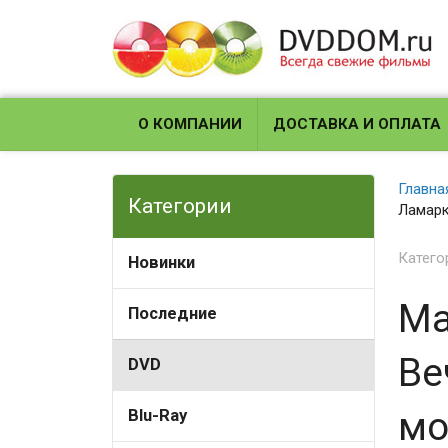
О КОМПАНИИ
ДОСТАВКА И ОПЛАТА
Главна
Категории
Ламарк
Катего
Новинки
Ма
Последние
Ве
DVD
мо
Blu-Ray