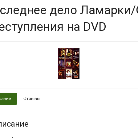
следнее дело Ламарки/
еступления на DVD
сание
Отзывы
писание