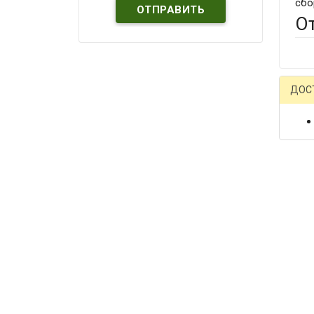
сбо
О
ДОС