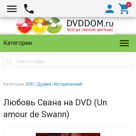





Категории

Категории:
DVD
Драма
Исторический
Любовь Свана на DVD (Un
amour de Swann)