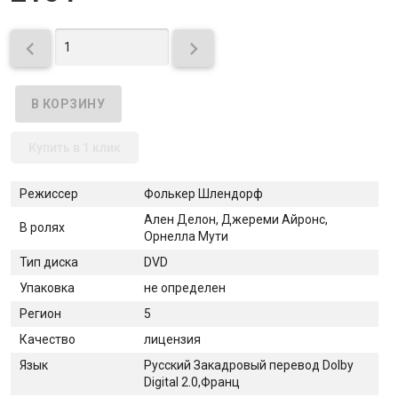


Купить в 1 клик
Режиссер
Фолькер Шлендорф
Ален Делон, Джереми Айронс,
В ролях
Орнелла Мути
Тип диска
DVD
Упаковка
не определен
Регион
5
Качество
лицензия
Язык
Русский Закадровый перевод Dolby
Digital 2.0,Франц