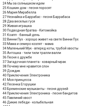
24 Мы за солнышком идем
25 Кошкин дом - песня поросят
26 Мария Мирабелла
27 Незнайка и Баррабас - песня Баррабаса
28 Два веселых гуся
29 Живая играшка
30 Подводная братва - Китомойка
31 Коапп - банный день
32 Винни Пух - хорошо живет на свете Винни Пух
33 Мама и семеро козлят - мама
34 Маленький Мук - вперед коты, трубой хвосты
35 Антошка - тили тили тралли валли
36 Песня о дружбе
37 Загадочная планета - коварный мрак
38 Почему мне нравится слон
39 Дождик
40 Приключения Электроника
41 Моя принцесса
42 Песенка Егорушки
43 Бременские музыканты - песня друзей
44 Приключения Электроника - песня бандитов
45 Павлиний хвост
46 Дикие лебеди - колыбельная