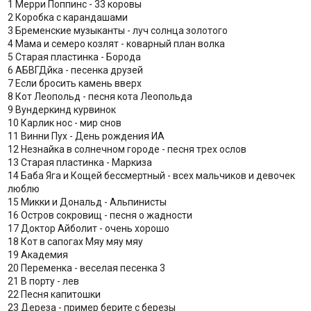
1 Мерри Поппинс - 33 коровы
2 Коробка с карандашами
3 Бременские музыканты - луч солнца золотого
4 Мама и семеро козлят - коварный план волка
5 Старая пластинка - Борода
6 АБВГДйка - песенка друзей
7 Если бросить камень вверх
8 Кот Леопольд - песня кота Леопольда
9 Вундеркинд курвинок
10 Карлик нос - мир снов
11 Винни Пух - День рождения ИА
12 Незнайка в солнечном городе - песня трех ослов
13 Старая пластинка - Маркиза
14 Баба Яга и Кощей бессмертный - всех мальчиков и девочек
люблю
15 Микки и Дональд - Альпинисты
16 Остров сокровищ - песня о жадности
17 Доктор Айболит - очень хорошо
18 Кот в сапогах Мяу мяу мяу
19 Академия
20 Переменка - веселая песенка 3
21 В порту - лев
22 Песня капитошки
23 Дереза - пример берите с березы