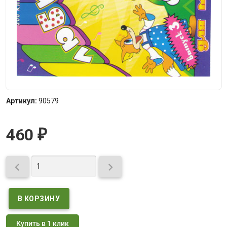
Артикул:
90579
460
₽


Купить в 1 клик