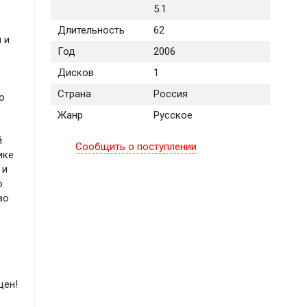
5.1
Длительность
62
 и
Год
2006
Дисков
1
Страна
Россия
о
Жанр
Русское
й
Сообщить о поступлении
ике
 и
о
во
щен!