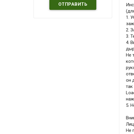
Инс
(дл
1. 
заж
2. 
3. 
4. 
дыр
Не 
кот
рук
отв
он 
так
Loa
наж
5. 
Вни
Лиц
Не 