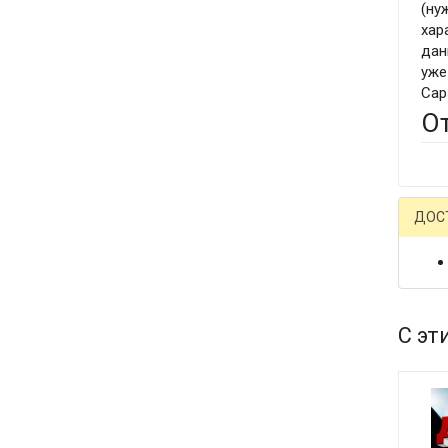
(ну
хар
дан
уже
Cap
О
ДОС
С эт