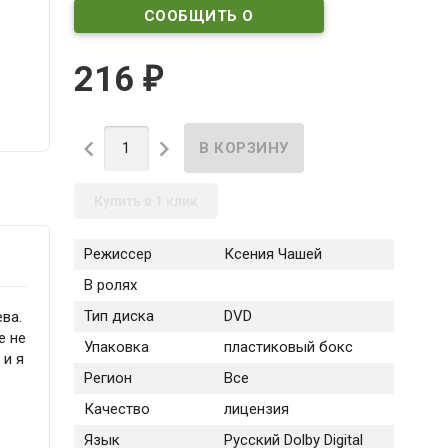
СООБЩИТЬ О
ПОСТУПЛЕНИИ
216
₽


Купить в 1 клик
Режиссер
Ксения Чашей
В ролях
Тип диска
DVD
ва.
е не
Упаковка
пластиковый бокс
 и я
Регион
Все
Качество
лицензия
Язык
Русский Dolby Digital