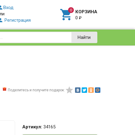

Вход

КОРЗИНА
ли
0
₽

Регистрация
Найти

Поделитесь и получите подарок:
Артикул:
34165