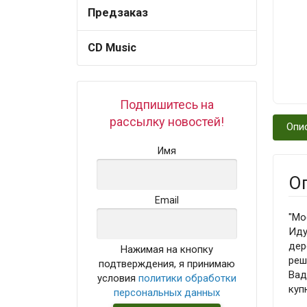
Предзаказ
CD Music
Подпишитесь на
рассылку новостей!
Опи
Имя
О
Email
"Мо
Иду
дер
Нажимая на кнопку
реш
подтверждения, я принимаю
Вад
условия
политики обработки
куп
персональных данных