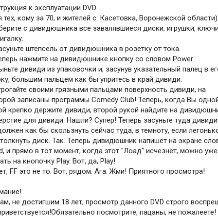
трукция к эксплуатации DVD
я тех, кому за 70, и жителей с. Касетовка, Воронежской области)
Уберите с дивидюшника все завалявшиеся диски, игрушки, ключи
игалку.
Засуньте штепсель от дивидюшника в розетку от тока.
Теперь нажмите на дивидюшнике кнопку со словом Power.
Выньте дивиди из упаковочки и, засунув указательный палец в ег
ку, большим пальцем как бы упритесь в край дивиди.
трогайте своими грязными пальцами поверхность дивиди, на
орой записаны программы Comedy Club! Теперь, когда Вы одно
ой крепко держите дивиди, второй рукой найдите на дивидюшн
ерстие для дивиди. Нашли? Супер! Теперь засуньте туда дивиди
должен как бы скользнуть сейчас туда, в темноту, если легоньк
 толкнуть диск. Так. Теперь дивидюшник напишет на экране сло
d, и прямо в тот момент, когда этот "Лоад" исчезнет, можно уже
ать на кнопочку Play. Вот, да, Play!
Нет, FF это не то. Вот, рядом. Ага. Жми! Приятного просмотра!
мание!
ам, не достигшим 18 лет, просмотр данного DVD строго воспре
приветствуется!Обязательно посмотрите, пацаны, не пожалеете!