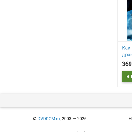
Как
драк
36
В
©
DVDDOM.ru
, 2003 — 2026
Н