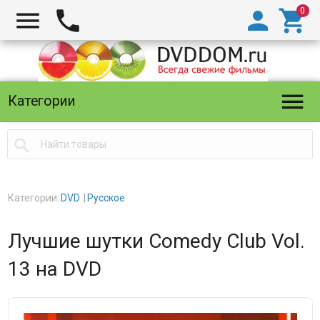





Категории

Категории:
DVD
Русское
Лучшие шутки Comedy Club Vol.
13 на DVD