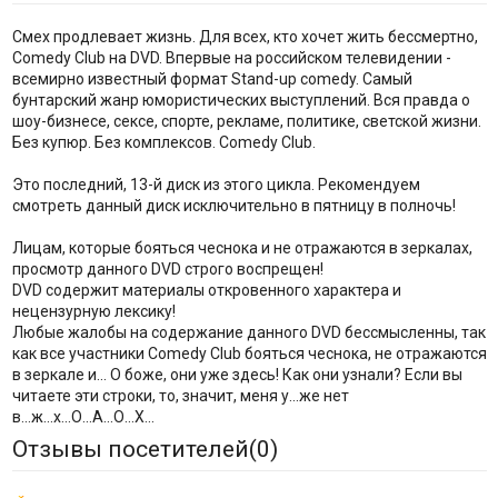
Смех продлевает жизнь. Для всех, кто хочет жить бессмертно,
Comedy Club на DVD. Впервые на российском телевидении -
всемирно известный формат Stand-up comedy. Самый
бунтарский жанр юмористических выступлений. Вся правда о
шоу-бизнесе, сексе, спорте, рекламе, политике, светской жизни.
Без купюр. Без комплексов. Comedy Club.
Это последний, 13-й диск из этого цикла. Рекомендуем
смотреть данный диск исключительно в пятницу в полночь!
Лицам, которые бояться чеснока и не отражаются в зеркалах,
просмотр данного DVD строго воспрещен!
DVD содержит материалы откровенного характера и
нецензурную лексику!
Любые жалобы на содержание данного DVD бессмысленны, так
как все участники Comedy Club бояться чеснока, не отражаются
в зеркале и... О боже, они уже здесь! Как они узнали? Если вы
читаете эти строки, то, значит, меня у...же нет
в...ж...х...О...А...О...Х...
Отзывы посетителей(
0
)