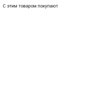
С этим товаром покупают
Обмани меня 2 Сезон (22 серии) (3DVD) (Lie to me)
В наличии
1 608
₽
Lie to me