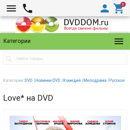





Категории

Категории:
DVD
Новинки DVD
Комедия
Мелодрама
Русское
Love* на DVD