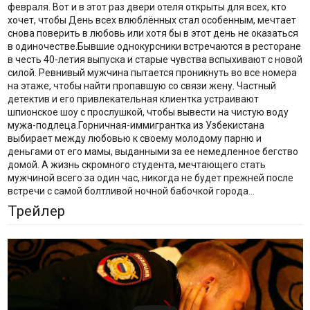
февраля. Вот и в этот раз двери отеля открыты для всех, кто
хочет, чтобы День всех влюблённых стал особенным, мечтает
снова поверить в любовь или хотя бы в этот день не оказаться
в одиночестве.Бывшие однокурсники встречаются в ресторане
в честь 40-летия выпуска и старые чувства вспыхивают с новой
силой. Ревнивый мужчина пытается проникнуть во все номера
на этаже, чтобы найти пропавшую со связи жену. Частный
детектив и его привлекательная клиентка устраивают
шпионское шоу с прослушкой, чтобы вывести на чистую воду
мужа-подлеца.Горничная-иммигрантка из Узбекистана
выбирает между любовью к своему молодому парню и
деньгами от его мамы, выданными за ее немедленное бегство
домой. А жизнь скромного студента, мечтающего стать
мужчиной всего за один час, никогда не будет прежней после
встречи с самой болтливой ночной бабочкой города…
Трейлер