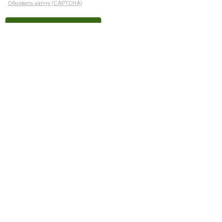
Обновить капчу (CAPTCHA)
Ctrl+Enter
ДОСТУПНЫЕ СКИДКИ
Кэшбек 5% при оплате на сайте
С этим товаром покупают