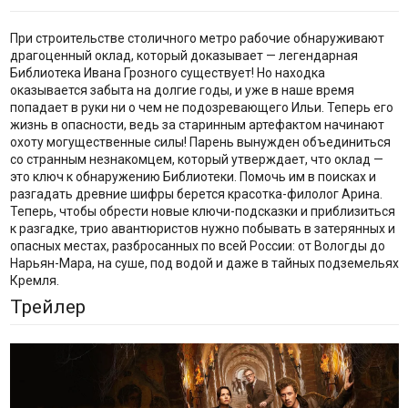
При строительстве столичного метро рабочие обнаруживают
драгоценный оклад, который доказывает — легендарная
Библиотека Ивана Грозного существует! Но находка
оказывается забыта на долгие годы, и уже в наше время
попадает в руки ни о чем не подозревающего Ильи. Теперь его
жизнь в опасности, ведь за старинным артефактом начинают
охоту могущественные силы! Парень вынужден объединиться
со странным незнакомцем, который утверждает, что оклад —
это ключ к обнаружению Библиотеки. Помочь им в поисках и
разгадать древние шифры берется красотка-филолог Арина.
Теперь, чтобы обрести новые ключи-подсказки и приблизиться
к разгадке, трио авантюристов нужно побывать в затерянных и
опасных местах, разбросанных по всей России: от Вологды до
Нарьян-Мара, на суше, под водой и даже в тайных подземельях
Кремля.
Трейлер