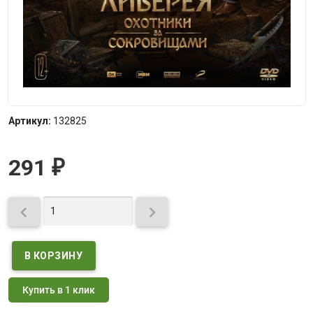
Артикул:
132825
291
₽


Купить в 1 клик