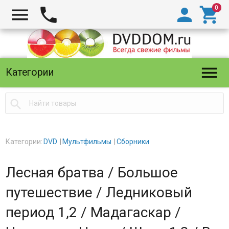





Категории

Категории:
DVD
Мультфильмы
Сборники
Лесная братва / Большое
путешествие / Ледниковый
период 1,2 / Мадагаскар /