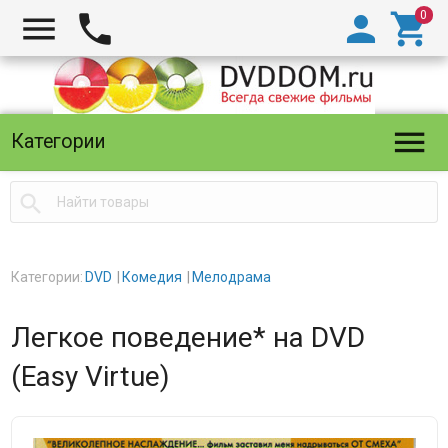





Категории

Категории:
DVD
Комедия
Мелодрама
Легкое поведение* на DVD
(Easy Virtue)