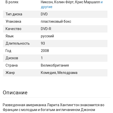
В ролях
Никсон
, Колин Фёрт
, Крис Маршалл
и
другие
Тип диска
DVD
Упаковка
пластиковый бокс
Качество
DVD-R
Язык
русский
Длительность
93
Год
2008
Дисков
1
Страна
Великобритания
Жанр
Комедия, Мелодрама
Описание
Разведенная американка Ларита Хантингтон знакомится во
Франции с молодым и богатым англичанином Джоном