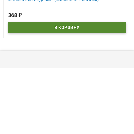
В наличии
368
₽
Witches of Eastwick
©
DVDDOM.ru
, 2003 — 2026
Мы получаем и обрабатываем персональные данные посетителей
нашего сайта в соответствии с
официальной политикой
. Если вы
не даете согласия на обработку своих персональных данных,вам
необходимо покинуть наш сайт.
И рекомендуем прочитать
правила возврата товара и денег
.