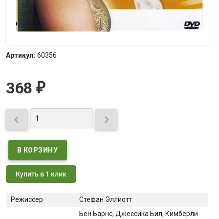
Артикул:
60356
368
₽


Купить в 1 клик
Режиссер
Стефан Эллиотт
Бен Барнс
, Джессика Бил
, Кимберли