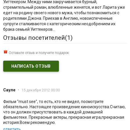
Уиттекером. Между ними закручивается бурный,
стремительный роман, влюбленные женятся, и вот Ларита уже
едет на родину своего нового мужа, чтобы познакомиться с
родителями Джона. Приехав в Англию, новоиспеченные
супруги сталкиваются с категорическим неодобрением их
брака семьей Уиттекеров…
Отзывы посетителей(
1
)
Оставьте отзыв и получите подарок:
НАПИСАТЬ ОТЗЫВ
Сауле
•
15 декабря 2012 00:00
Фильм "must see", то есть, кто не видел, посмотрите
обязательно. Настоящее произведение киноискусства.Считаю,
что он должен присутствовать в каждой домашней
фильмотеке. Прекрасные актеры, прекрасная игра,прекрасная
история.Всем рекомендую.
ответить