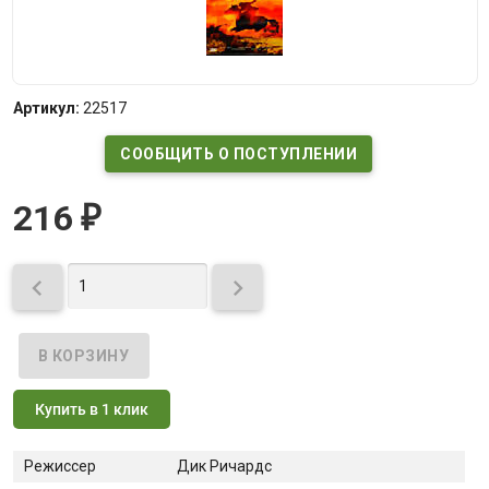
Артикул:
22517
СООБЩИТЬ О ПОСТУПЛЕНИИ
216
₽


Купить в 1 клик
Режиссер
Дик Ричардс