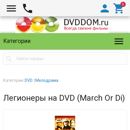





Категории

Категории:
DVD
Мелодрама
Легионеры на DVD (March Or Di)