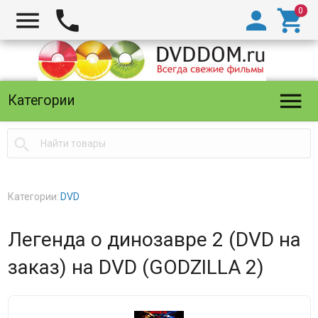





Категории

Категории:
DVD
Легенда о динозавре 2 (DVD на
заказ) на DVD (GODZILLA 2)