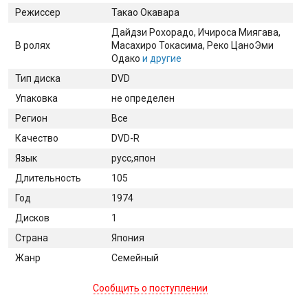
Режиссер
Такао Окавара
Дайдзи Рохорадо
, Ичироса Миягава
,
В ролях
Масахиро Токасима
, Реко Цано
Эми
Одако
и другие
Тип диска
DVD
Упаковка
не определен
Регион
Все
Качество
DVD-R
Язык
русс,япон
Длительность
105
Год
1974
Дисков
1
Страна
Япония
Жанр
Семейный
Сообщить о поступлении