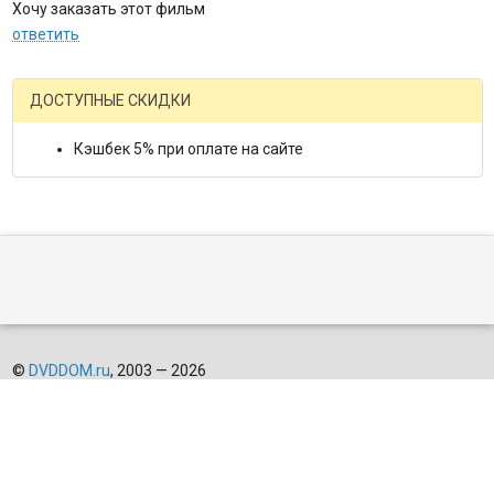
Хочу заказать этот фильм
ответить
ДОСТУПНЫЕ СКИДКИ
Кэшбек 5% при оплате на сайте
©
DVDDOM.ru
, 2003 — 2026
Мы получаем и обрабатываем персональные данные посетителей
нашего сайта в соответствии с
официальной политикой
. Если вы
не даете согласия на обработку своих персональных данных,вам
необходимо покинуть наш сайт.