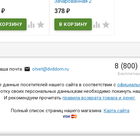
Зачарованная 2
 наличии
8
378
₽
₽
В наличии




8 (800)

аша почта:
otvet@dvddom.ru
Бесплатны
 данные посетителей нашего сайта в соответствии с
официаль
отку своих персональных данных,вам необходимо покинуть наш
И рекомендуем прочитать
правила возврата товара и денег
.
Полный список страниц нашего магазина:
Карта сайта