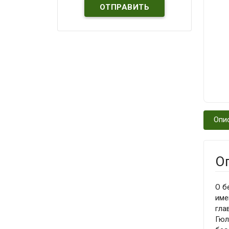
Опи
О
О б
име
гла
Гюл