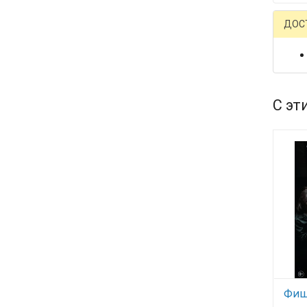
ДОС
С эт
Фише