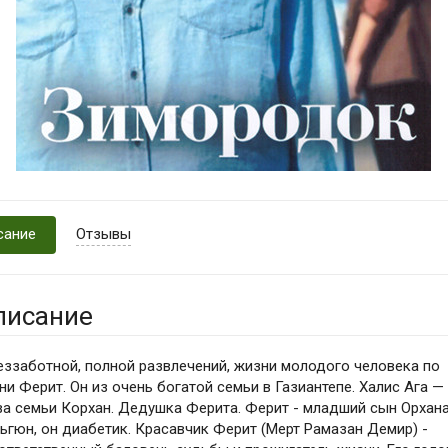
сание
Отзывы
писание
еззаботной, полной развлечений, жизни молодого человека по
ни Ферит. Он из очень богатой семьи в Газиантепе. Халис Ага —
ва семьи Корхан. Дедушка Ферита. Ферит - младший сын Орхана
ьгюн, он диабетик. Красавчик Ферит (Мерт Рамазан Демир) -