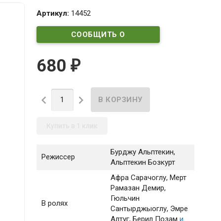
Артикул:
14452
СООБЩИТЬ О
ПОСТУПЛЕНИИ
680
₽


Купить в 1 клик
Бурджу Альптекин,
Режиссер
Альптекин Бозкурт
Афра Сарачоглу
, Мерт
Рамазан Демир
,
Гюльчин
В ролях
Сантырджыоглу
, Эмре
Алтуг
, Берил Позам
и