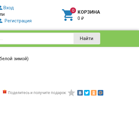

Вход

КОРЗИНА
ли
0
₽

Регистрация
Найти
 белой зимой)

Поделитесь и получите подарок: