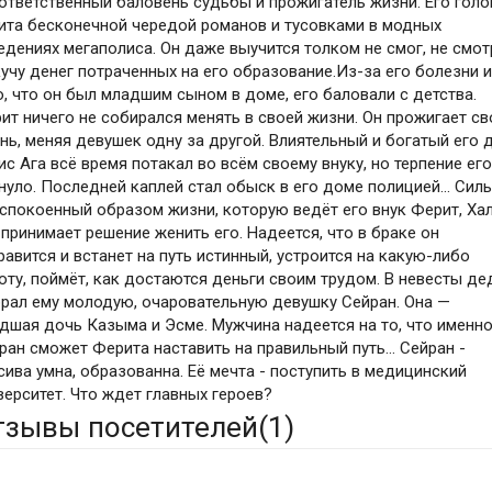
ответственный баловень судьбы и прожигатель жизни. Его голо
ита бесконечной чередой романов и тусовками в модных
едениях мегаполиса. Он даже выучится толком не смог, не смот
кучу денег потраченных на его образование.Из-за его болезни 
о, что он был младшим сыном в доме, его баловали с детства.
ит ничего не собирался менять в своей жизни. Он прожигает с
нь, меняя девушек одну за другой. Влиятельный и богатый его 
ис Ага всё время потакал во всём своему внуку, но терпение ег
нуло. Последней каплей стал обыск в его доме полицией... Сил
спокоенный образом жизни, которую ведёт его внук Ферит, Ха
 принимает решение женить его. Надеется, что в браке он
равится и встанет на путь истинный, устроится на какую-либо
оту, поймёт, как достаются деньги своим трудом. В невесты де
рал ему молодую, очаровательную девушку Сейран. Она —
дшая дочь Казыма и Эсме. Мужчина надеется на то, что именн
ран сможет Ферита наставить на правильный путь… Сейран -
сива умна, образованна. Её мечта - поступить в медицинский
верситет. Что ждет главных героев?
тзывы посетителей(
1
)