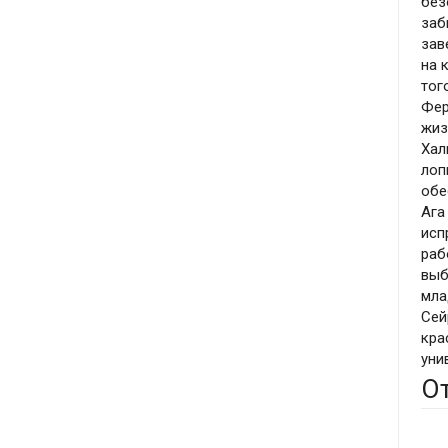
без
заб
зав
на 
тог
Фер
жиз
Хал
лоп
обе
Ага
исп
раб
выб
мла
Сей
кра
уни
О