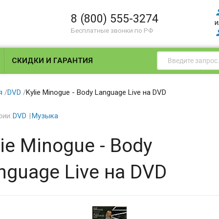
8 (800) 555-3274
и
Бесплатные звонки по РФ
СКИДКИ И ГАРАНТИЯ
я
/
DVD
/
Kylie Minogue - Body Language Live на DVD
рии:
DVD
Музыка
lie Minogue - Body
nguage Live на DVD