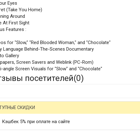
Your Eyes
ret (Take You Home)
nning Around
 At First Sight
us Features :
eos for "Slow," "Red Blooded Woman," and "Chocolate"
y Language Behind-The-Scenes Documentary
to Gallery
lpapers, Screen Savers and Weblink (PC-Rom)
i-angle Screen Visuals for "Slow" and "Chocolate"
тзывы посетителей(
0
)
ТУПНЫЕ СКИДКИ
Кэшбек 5% при оплате на сайте