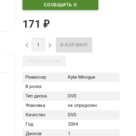
СООБЩИТЬ О
ПОСТУПЛЕНИИ
171
₽


Купить в 1 клик
Режиссер
Kylie Minogue
В ролях
Тип диска
DVD
Упаковка
не определен
Качество
DVD
Год
2004
Дисков
1