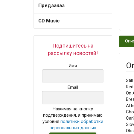
Предзаказ
CD Music
Опи
Подпишитесь на
рассылку новостей!
О
Имя
Stil
Red
Email
On A
Bre
Afte
Нажимая на кнопку
Cho
подтверждения, я принимаю
Can
условия
политики обработки
Slo
персональных данных
Obs