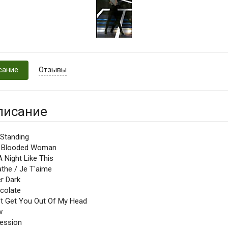
сание
Отзывы
писание
l Standing
 Blooded Woman
 Night Like This
athe / Je T'aime
r Dark
colate
't Get You Out Of My Head
w
ession