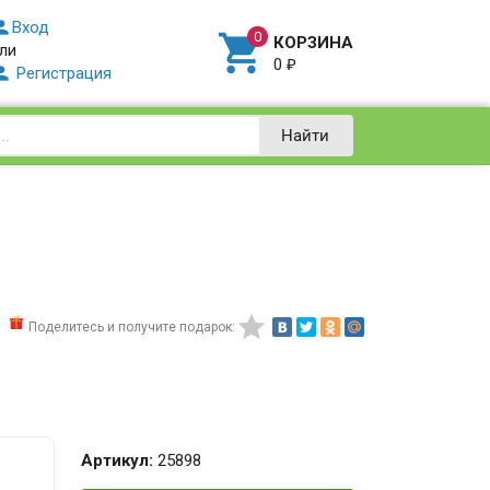

Вход

КОРЗИНА
ли
0
₽

Регистрация
Найти

Поделитесь и получите подарок:
Артикул:
25898