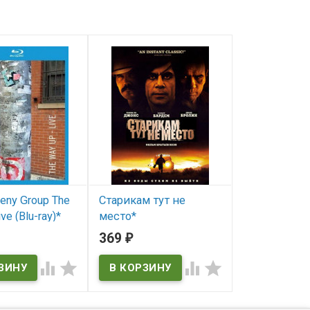
eny Group The
Старикам тут не
Илья Муром
ve (Blu-ray)*
место*
Соловей Ра
369
303
₽
₽
ичии
В наличии
В наличии



