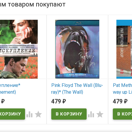
им товаром покупают
упление*
Pink Floyd The Wall (Blu-
Pat Meth
nement)
ray)* (The Wall)
way up Li
9
479
479
₽
₽
₽
 наличии
В наличии
В нал




ement
The Wall