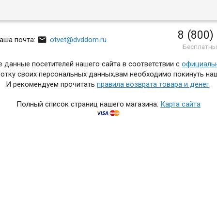
8 (800)

аша почта:
otvet@dvddom.ru
Бесплатны
 данные посетителей нашего сайта в соответствии с
официаль
отку своих персональных данных,вам необходимо покинуть наш
И рекомендуем прочитать
правила возврата товара и денег
.
Полный список страниц нашего магазина:
Карта сайта