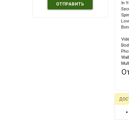
In 
Sec
Spi
Love
Bon
Vid
Bod
Pho
Wal
Mult
О
ДОС