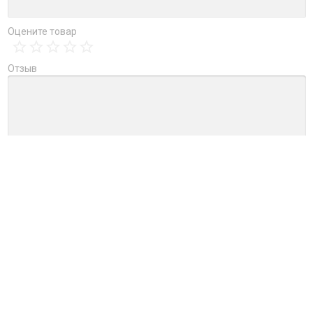
Оцените товар
Отзыв
→
Обновить капчу (CAPTCHA)
Ctrl+Enter