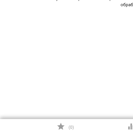
обраб

(
0
)