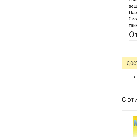
вещ
Пар
Ско
таи
О
ДОС
С эт