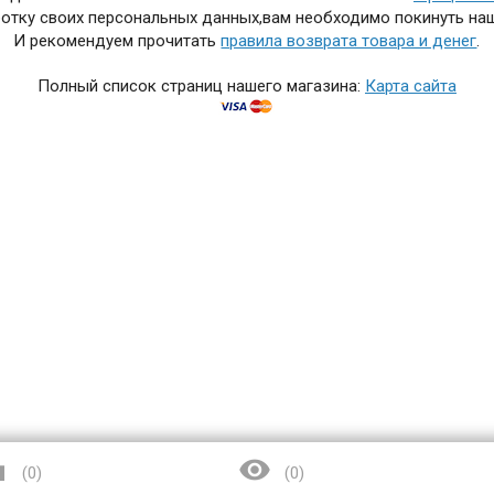
отку своих персональных данных,вам необходимо покинуть наш
И рекомендуем прочитать
правила возврата товара и денег
.
Полный список страниц нашего магазина:
Карта сайта


(
0
)
(
0
)