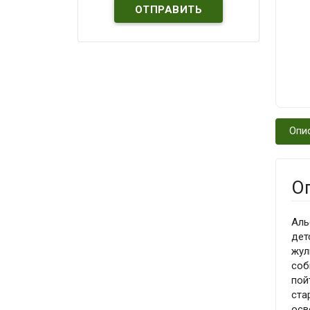
Опи
О
Аль
дет
жул
соб
пой
ста
осв