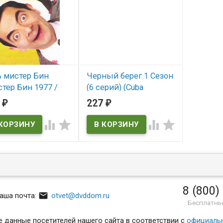
ь мистер Бин
Черный берег 1 Сезон
тер Бин 1977 /
(6 серий) (Cuba
тер Бин на
Crossing / Black Heat)
1
227
₽
₽
ыхе / Мистер бин
В наличии
серий) / Directors




sketches 1,2 /
Cuba Crossing / Black Heat
c Relief sketches
3 / Mr Bean T
 наличии
8 (800)

аша почта:
otvet@dvddom.ru
Бесплатны
 данные посетителей нашего сайта в соответствии с
официаль