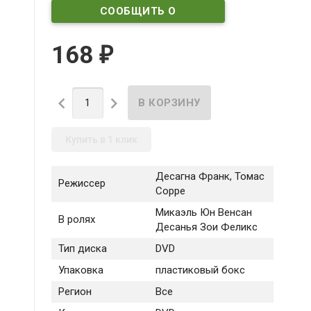
СООБЩИТЬ О
ПОСТУПЛЕНИИ
168
₽


Купить в 1 клик
Десагна Франк, Томас
Режиссер
Сорре
Микаэль Юн Венсан
В ролях
Десанья Зои Феликс
Тип диска
DVD
Упаковка
пластиковый бокс
Регион
Все