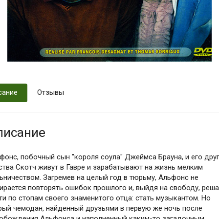
сание
Отзывы
писание
фонс, побочный сын "короля соула" Джеймса Брауна, и его дру
ства Скотч живут в Гавре и зарабатывают на жизнь мелким
ьничеством. Загремев на целый год в тюрьму, Альфонс не
ирается повторять ошибок прошлого и, выйдя на свободу, реша
ти по стопам своего знаменитого отца: стать музыкантом. Но
рый чемодан, найденный друзьями в первую же ночь после
обождения Альфонса и наполненный каким-то загадочным