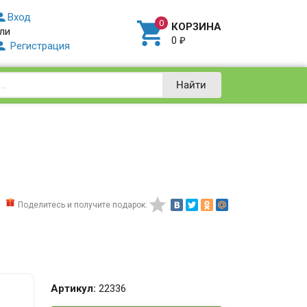

Вход

КОРЗИНА
ли
0
₽

Регистрация
Найти

Поделитесь и получите подарок:
Артикул:
22336