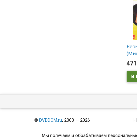
Вес
(Мис
Мис
47
отд
(14 
cut 
Comi
1,2,
В
©
DVDDOM.ru
, 2003 — 2026
Н
Мы получаем и обрабатываем персональные