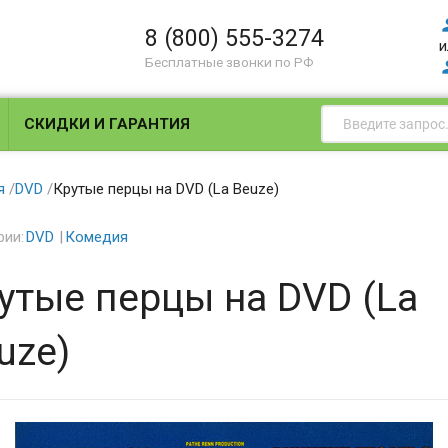
8 (800) 555-3274
и
Бесплатные звонки по РФ
СКИДКИ И ГАРАНТИЯ
я
/
DVD
/
Крутые перцы на DVD (La Beuze)
рии:
DVD
Комедия
утые перцы на DVD (La
uze)