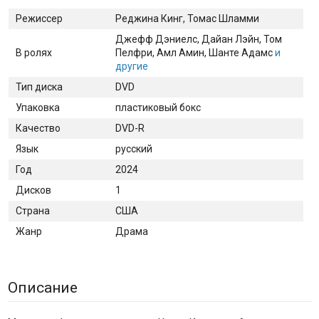
Режиссер
Реджина Кинг, Томас Шламми
Джефф Дэниелс
, Дайан Лэйн
, Том
В ролях
Пелфри
, Амл Амин
, Шанте Адамс
и
другие
Тип диска
DVD
Упаковка
пластиковый бокс
Качество
DVD-R
Язык
русский
Год
2024
Дисков
1
Страна
США
Жанр
Драма
Описание