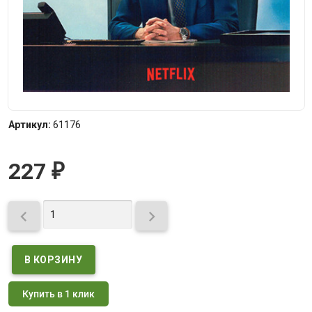
Артикул:
61176
227
₽


Купить в 1 клик