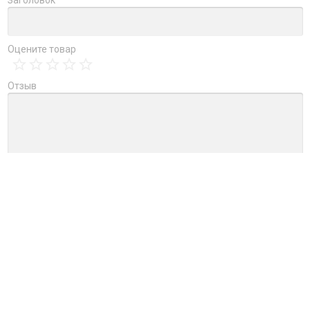
Заголовок
Оцените товар
Отзыв
→
Обновить капчу (CAPTCHA)
Ctrl+Enter