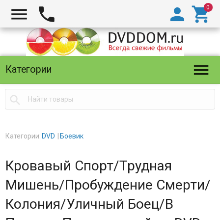





Категории

Категории:
DVD
Боевик
Кровавый Спорт/Трудная
Мишень/Пробуждение Смерти/
Колония/Уличный Боец/В