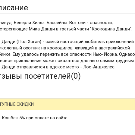
писание
ливуд. Беверли Хиллз. Бассейны. Вот они - опасности,
стерегающие Мика Данди в третьей части "Крокодила Данди".
 Данди (Пол Хоган) - самый настоящий любитель приключений.
иколепный охотник на крокодилов, живущий в австралийской
бинке. Ему удалось пережить все опасности Нью-Йорка. Однак
 новое приключение может оказаться для него самым трудным.
 Данди отправляется в адское место - Лос-Анджелес.
тзывы посетителей(
0
)
ТУПНЫЕ СКИДКИ
Кэшбек 5% при оплате на сайте