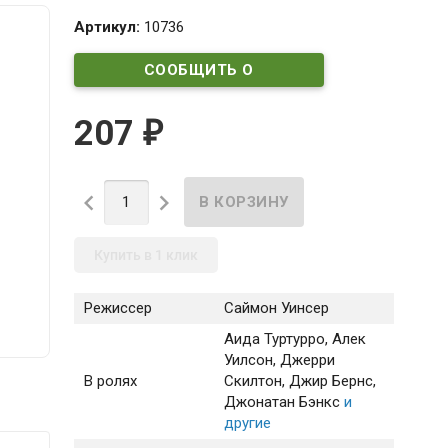
Артикул:
10736
СООБЩИТЬ О
ПОСТУПЛЕНИИ
207
₽


Купить в 1 клик
Режиссер
Саймон Уинсер
Аида Туртурро
, Алек
Уилсон
, Джерри
В ролях
Скилтон
, Джир Бернс
,
Джонатан Бэнкс
и
другие