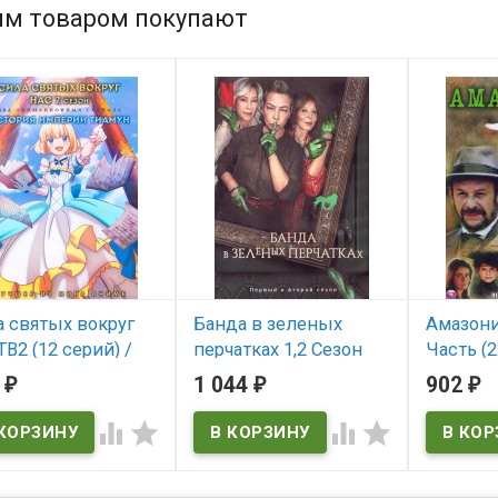
им товаром покупают
а святых вокруг
Банда в зеленых
Амазони
ТВ2 (12 серий) /
перчатках 1,2 Сезон
Часть (2
ория империи
(16 серий) (4DVD)
(4DVD) (
8
1 044
902
₽
₽
₽
ун (12 серий) (2
(Golden Eye)
В нал
)




В наличии
Amazonia
 наличии
Golden Eye