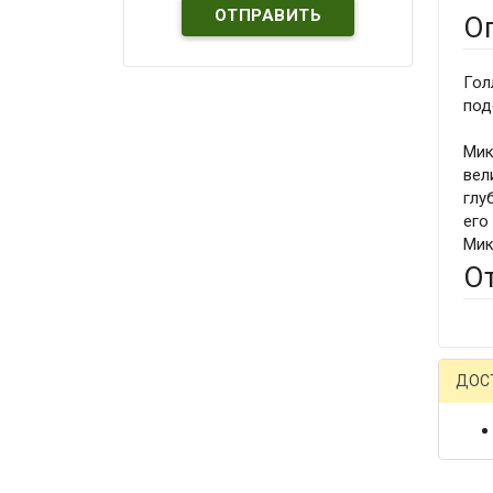
О
Гол
под
Мик
вел
глу
его
Мик
О
ДОС