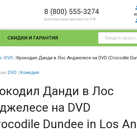
8 (800) 555-3274
и
Бесплатные звонки по РФ
СКИДКИ И ГАРАНТИЯ
я
/
DVD
/
Крокодил Данди в Лос Анджелесе на DVD (Crocodile Dund
рии:
DVD
Комедия
окодил Данди в Лос
джелесе на DVD
rocodile Dundee in Los An