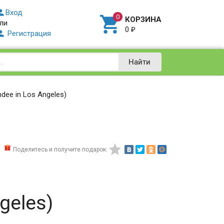

Вход

КОРЗИНА
ли
0
₽

Регистрация
Найти
ee in Los Angeles)

Поделитесь и получите подарок:
geles)