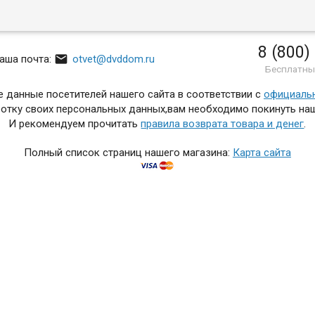
8 (800)

аша почта:
otvet@dvddom.ru
Бесплатны
 данные посетителей нашего сайта в соответствии с
официаль
отку своих персональных данных,вам необходимо покинуть наш
И рекомендуем прочитать
правила возврата товара и денег
.
Полный список страниц нашего магазина:
Карта сайта