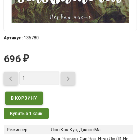
Артикул:
135780
696
₽


Купить в 1 клик
Режиссер
Люн Кок-Кун, Джонс Ма
Фань Чэнчэн
, Сяо Чэн
, Итун Лю (II)
, Не