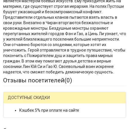
является мастером боевых искусств. Ему приходится жить на
материке, где существует строгая иерархия. На полях Пустоши
бушует ужасающий и бескомпромиссный конфликт.
Представители отдельных кланов пытаются взять власть в
свои руки. Внезапно в Чиран вторгаются безжалостные и
кровожадные монстры. Бездушные монстры охраняют
перепуганных жителей городов Фэн и Гао, а Цинь Ли узнает, что
у жителей близлежащего поселения большие неприятности.
Они отчаянно борются со злодеями, которые хотят их
уничтожить. Герой отправляется в трудное путешествие, чтобы
покончить с Пожирателем душ и защитить права мирных
граждан. В этом ему помогают друзья детства и верные
союзники Лин Юй Си и Гао Ю. Своевольный воин искренне
надеется, что сможет победить демоническую сущность.
Отзывы посетителей(
0
)
ДОСТУПНЫЕ СКИДКИ
Кэшбек 5% при оплате на сайте