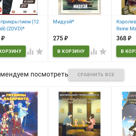
 прикрытием (12
Мидуэй*
Королев
й) (2DVD)*
Reine Ma
В наличии
4
275
368
₽
₽
₽
 наличии
В нал




LA Reine M
мендуем посмотреть