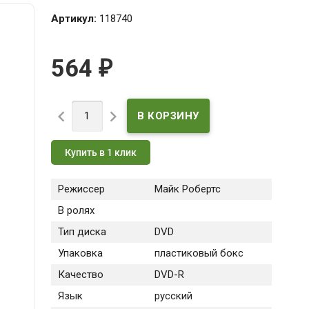
Артикул:
118740
564
₽


Купить в 1 клик
Режиссер
Майк Робертс
В ролях
Тип диска
DVD
Упаковка
пластиковый бокс
Качество
DVD-R
Язык
русский