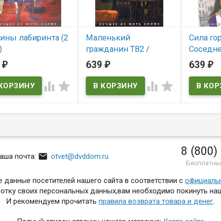
бины лабиринта (2
Маленький
Сила го
)
гражданин ТВ2 /
Соседн
Разгадывание тайн
королев
9
639
639
₽
₽
₽
 наличии
после ужина
святую 




В наличии
В нал
8 (800)

аша почта:
otvet@dvddom.ru
Бесплатны
 данные посетителей нашего сайта в соответствии с
официаль
отку своих персональных данных,вам необходимо покинуть наш
И рекомендуем прочитать
правила возврата товара и денег
.