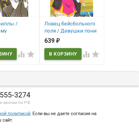
риллы /
Ловец бейсбольного
Лазарь / Пр
ему
поля / Девушки пони
чтобы разбо
ству продали
Серая Золушка (2 DVD)
самого нача
639
639
₽
₽
(2 DVD)
DVD)
В наличии




ичии
В наличии
 555-3274
е звонки по РФ
ной политикой
. Если вы не даете согласия на
 сайт.