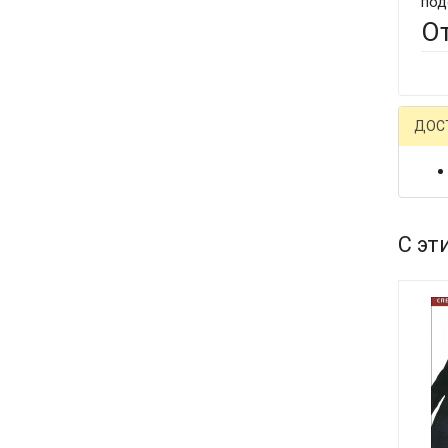
под
О
ДОС
С эт