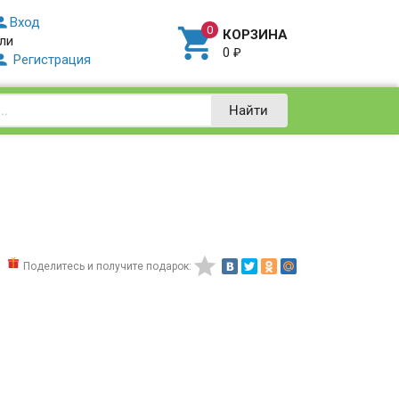

Вход

КОРЗИНА
ли
0
₽

Регистрация
Найти

Поделитесь и получите подарок: