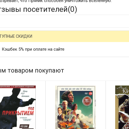
озревает, что Пряник способен уничтожить Вселенную.
тзывы посетителей(
0
)
ТУПНЫЕ СКИДКИ
Кэшбек 5% при оплате на сайте
им товаром покупают