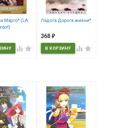
а Марго* (LA
Ладога Дорога жизни*
Календарь 
rgot)
В наличии
В наличии
368
291
₽
₽
ичии




argot