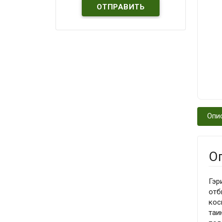
Опи
О
Гэр
отб
кос
таи