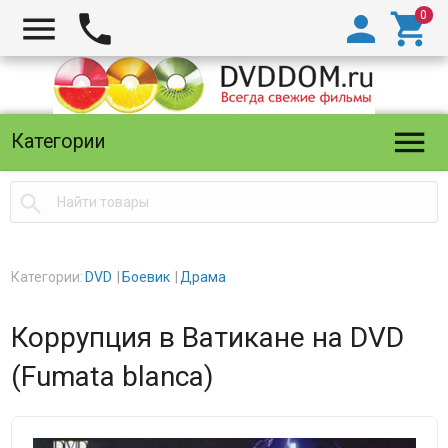





Категории

Категории:
DVD
Боевик
Драма
Коррупция в Ватикане на DVD
(Fumata blanca)