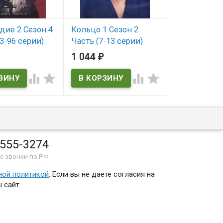
дие 2 Сезон 4
Кольцо 1 Сезон 2
Моя подруг
3-96 серии)
Часть (7-13 серии)
В наличии
(4DVD)
1 044
320
₽
₽
ичии
В наличии




 555-3274
е звонки по РФ
ной политикой
. Если вы не даете согласия на
 сайт.