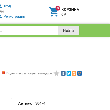

Вход

КОРЗИНА
ли
0
₽

Регистрация
Найти

Поделитесь и получите подарок:
Артикул:
30474