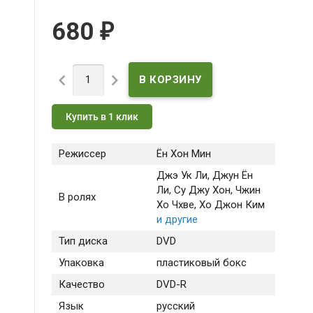
680
₽


Купить в 1 клик
Режиссер
Ён Хон Мин
Джэ Ук Ли
, Джун Ён
Ли
, Су Джу Хон
, Чжин
В ролях
Хо Чхве
, Хо Джон Ким
и другие
Тип диска
DVD
Упаковка
пластиковый бокс
Качество
DVD-R
Язык
русский