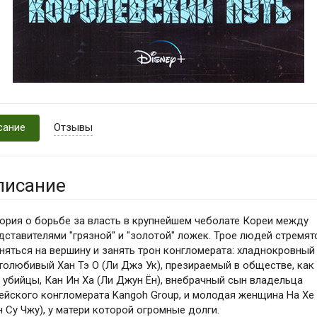
сание
Отзывы
писание
ория о борьбе за власть в крупнейшем чеболате Кореи между
дставителями "грязной" и "золотой" ложек. Трое людей стремят
няться на вершину и занять трон конгломерата: хладнокровный
толюбивый Хан Тэ О (Ли Джэ Ук), презираемый в обществе, как
 убийцы, Кан Ин Ха (Ли Джун Ён), внебрачный сын владельца
ейского конгломерата Kangoh Group, и молодая женщина На Хе
н Су Чжу), у матери которой огромные долги.