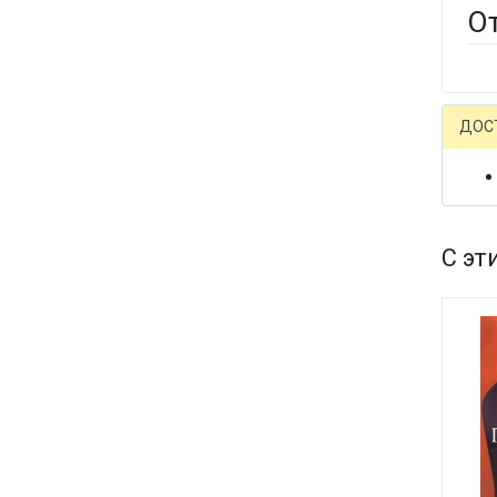
О
ДОС
С эт