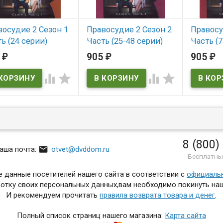
осудие 2 Сезон 1
Правосудие 2 Сезон 2
Правосу
ь (24 серии)
Часть (25-48 серии)
Часть (7
VD)
(4DVD)
(4DVD)
5
905
905
₽
₽
₽
 наличии
В наличии
В нал




8 (800)

аша почта:
otvet@dvddom.ru
Бесплатны
 данные посетителей нашего сайта в соответствии с
официаль
отку своих персональных данных,вам необходимо покинуть наш
И рекомендуем прочитать
правила возврата товара и денег
.
Полный список страниц нашего магазина:
Карта сайта