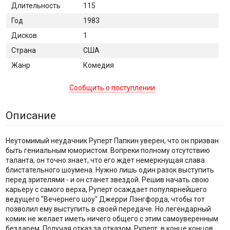
Длительность
115
Год
1983
Дисков
1
Страна
США
Жанр
Комедия
Сообщить о поступлении
Описание
Неутомимый неудачник Руперт Папкин уверен, что он призван
быть гениальным юмористом. Вопреки полному отсутствию
таланта, он точно знает, что его ждет немеркнущая слава
блистательного шоумена. Нужно лишь один разок выступить
перед зрителями - и он станет звездой. Решив начать свою
карьеру с самого верха, Руперт осаждает популярнейшего
ведущего "Вечернего шоу" Джерри Лэнгфорда, чтобы тот
позволил ему выступить в своей передаче. Но легендарный
комик не желает иметь ничего общего с этим самоуверенным
бездарем. Получая отказ за отказом, Руперт, в конце концов,