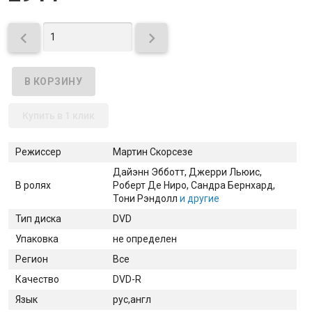


Купить в 1 клик
Режиссер
Мартин Скорсезе
Дайэнн Эбботт
, Джерри Льюис
,
В ролях
Роберт Де Ниро
, Сандра Бернхард
,
Тони Рэндолл
и другие
Тип диска
DVD
Упаковка
не определен
Регион
Все
Качество
DVD-R
Язык
рус,англ