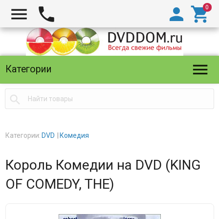





Категории

Категории:
DVD
Комедия
Король Комедии на DVD (KING
OF COMEDY, THE)