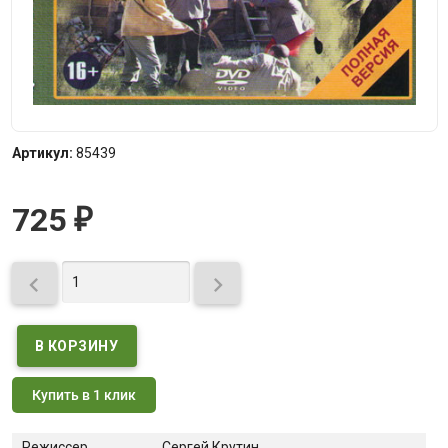
Артикул:
85439
725
₽


Купить в 1 клик
Режиссер
Сергей Крутин