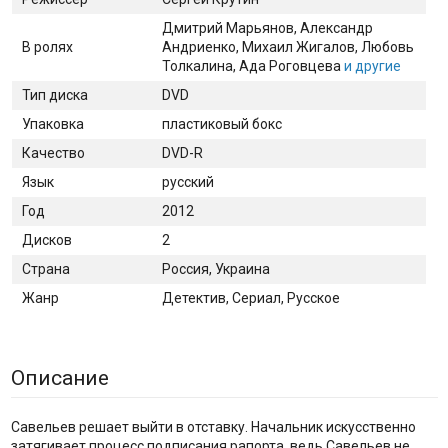
Дмитрий Марьянов
, Александр
В ролях
Андриенко
, Михаил Жигалов
, Любовь
Толкалина
, Ада Роговцева
и другие
Тип диска
DVD
Упаковка
пластиковый бокс
Качество
DVD-R
Язык
русский
Год
2012
Дисков
2
Страна
Россия, Украина
Жанр
Детектив, Сериал, Русское
Описание
Савельев решает выйти в отставку. Начальник искусственно
затягивает процесс подписания рапорта, ведь Савельев не