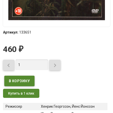
Артикул:
133651
460
₽


Купить в 1 клик
Режиссер
Хенрик Георгссон, Йенс Йонссон