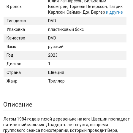
Юлия Рагнарссон
, Вильхельм
В ролях
Бломгрен
, Торкель Петерссон
, Патрик
Карлсон
, Саймон Дж. Бергер
и другие
Тип диска
DVD
Упаковка
пластиковый бокс
Качество
DVD
Язык
русский
Год
2023
Дисков
1
Страна
Швеция
Жанр
Триллер
Описание
Летом 1984 года в тихой деревеньке на юге Швеции пропадает
пятилетний мальчик. Двадцать лет спустя, во время
группового сеанса психотерапии, который проводит Вера,