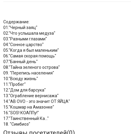
Содержание:
01."Черный заяц"
02."Что услышала медуза"
03."Разными глазами"
04."Сонное царство"
05."Когда я был маленьким"
06."Самая скорая помощь"
07."Банный день"
08."Тайна зеленого острова"
09. "Перепись населения"
10."Всюду жизнь"
11."Пробег"
12."Дом для барсука"
13."Ограбление вернисажа"
14."AB OVO - это значит ОТ ЯЙЦА"
15."Кошмар на Амазонке"
16."SOS! КОАППу!"
17."Таинственный Ка..."
18. "Симбиоз"
Отзывы посетителей(
0
)