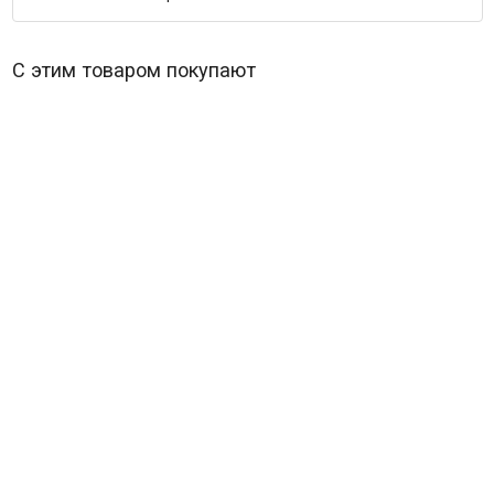
С этим товаром покупают
Летят журавли*
В наличии
369
₽