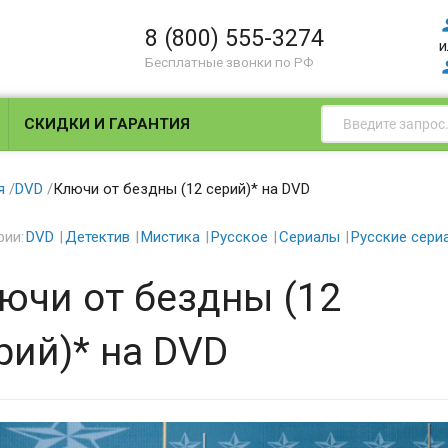
8 (800) 555-3274
и
Бесплатные звонки по РФ
СКИДКИ И ГАРАНТИЯ
я
/
DVD
/
Ключи от бездны (12 серий)* на DVD
рии:
DVD
Детектив
Мистика
Русское
Сериалы
Русские сери
ючи от бездны (12
рий)* на DVD