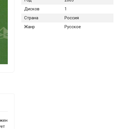
Год
2003
Дисков
1
Страна
Россия
Жанр
Русское
ажен
ует