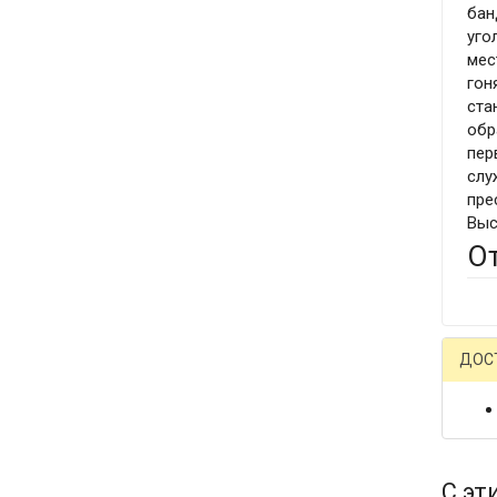
бан
уго
мес
гон
ста
обр
пер
слу
пре
Выс
О
ДОС
С эт