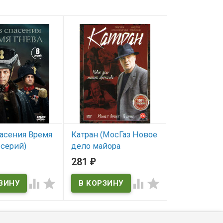
асения Время
Катран (МосГаз Новое
Лучшие в ад
 серий)
дело майора
В наличии
Черкасова) (8 серий)*
281
291
₽
₽
ичии
В наличии



