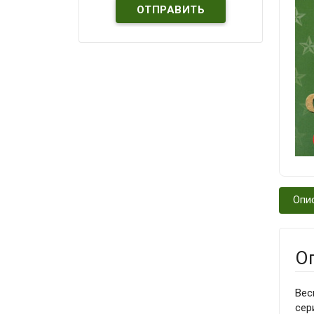
Опи
О
Вес
сер