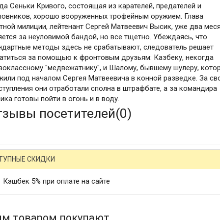
да Сеньки Кривого, состоящая из карателей, предателей и
ловников, хорошо вооруженных трофейным оружием. Глава
тной милиции, лейтенант Сергей Матвеевич Высик, уже два мес
яется за неуловимой бандой, но все тщетно. Убеждаясь, что
ндартные методы здесь не срабатывают, следователь решает
атиться за помощью к фронтовым друзьям: Казбеку, некогда
воклассному "медвежатнику", и Шалому, бывшему шулеру, кото
жили под началом Сергея Матвеевича в конной разведке. За св
ступления они отработали сполна в штрафбате, а за командира
ика готовы пойти в огонь и в воду.
тзывы посетителей(
0
)
ТУПНЫЕ СКИДКИ
Кэшбек 5% при оплате на сайте
им товаром покупают