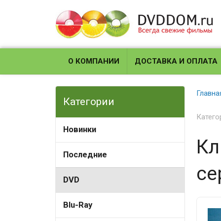
О КОМПАНИИ
ДОСТАВКА И ОПЛАТА
Главна
Категории
Катего
Новинки
Кл
Последние
се
DVD
Blu-Ray