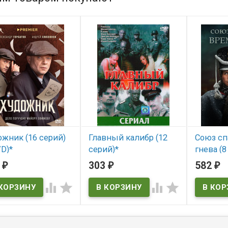
жник (16 серий)
Главный калибр (12
Союз сп
D)*
серий)*
гнева (8
(2DVD)*
2
303
582
₽
₽
₽
 наличии
В наличии
В нал



