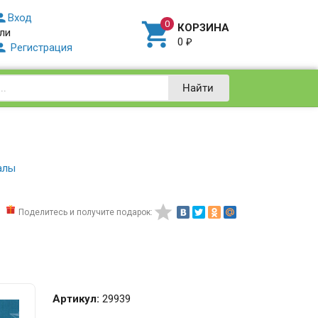

Вход

КОРЗИНА
ли
0
₽

Регистрация
Найти
алы

Поделитесь и получите подарок:
Артикул:
29939